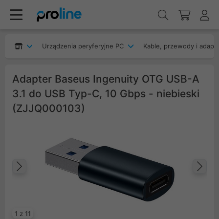
Urządzenia peryferyjne PC
Kable, przewody i adapt
Adapter Baseus Ingenuity OTG USB-A
3.1 do USB Typ-C, 10 Gbps - niebieski
(ZJJQ000103)
Poprzedni
Na
1 z 11