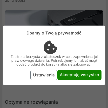
do 10 Gbps!
Dbamy o Twoją prywatność
Ta strona korzysta z
ciasteczek
w celu zapewnienia jej
prawidłowego działania. Potrzebujemy ich, abyś mógł
dodać produkt do koszyka albo się zalogować.
Akceptuję wszystko
Ustawienia
Optymalne rozwiązania