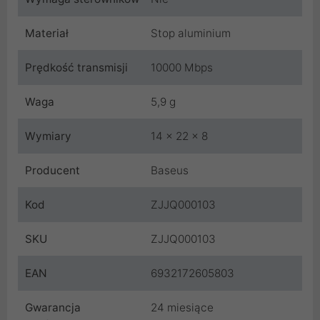
Materiał
Stop aluminium
Prędkość transmisji
10000 Mbps
Waga
5,9 g
Wymiary
14 x 22 x 8
Producent
Baseus
Kod
ZJJQ000103
SKU
ZJJQ000103
EAN
6932172605803
Gwarancja
24 miesiące