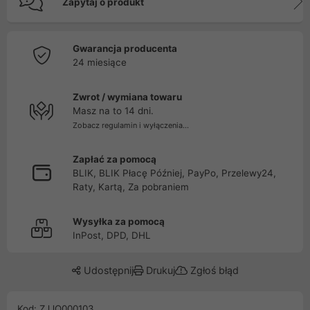
Zapytaj o produkt
Gwarancja producenta
24 miesiące
Zwrot / wymiana towaru
Masz na to 14 dni.
Zobacz regulamin i wyłączenia...
Zapłać za pomocą
BLIK, BLIK Płacę Później, PayPo, Przelewy24,
Raty, Kartą, Za pobraniem
Wysyłka za pomocą
InPost, DPD, DHL
Udostępnij
Drukuj
Zgłoś błąd
Kod: ZJJQ000103