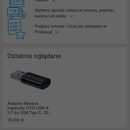
Wybierz sposób zawarcia umowy, poprzez
kuriera lub online
Podpisz umowę i ciesz się zakupami w
Proline.pl
Ostatnio oglądane
Adapter Baseus
Ingenuity OTG USB-A
3.1 do USB Typ-C, 10
Gbps - niebieski
19,00 zł
(ZJJQ000103)