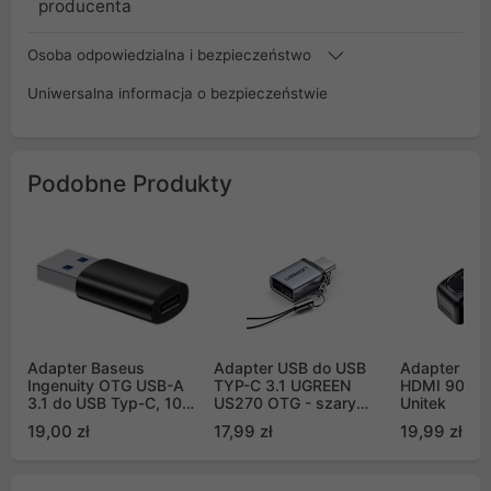
producenta
Osoba odpowiedzialna i bezpieczeństwo
Uniwersalna informacja o bezpieczeństwie
Podobne Produkty
Adapter Baseus
Adapter USB do USB
Adapter ką
Ingenuity OTG USB-A
TYP-C 3.1 UGREEN
HDMI 90 i 2
3.1 do USB Typ-C, 10
US270 OTG - szary
Unitek
Gbps - czarny
(50283)
19,00 zł
17,99 zł
19,99 zł
(ZJJQ000101)