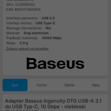
SKU: ZJJQ000103
EAN: 6932172605803
Interferjs pierwotny:
USB 3.0
Interfejs wtórny:
USB Typu-C
Wymaga sterowników:
Nie
Materiał:
Stop aluminium
Prędkość transmisji:
10000 Mbps
Waga:
5,9 g
Zobacz więcej szczegółów
Opis
Cechy
Opinie
Raty
Adapter Baseus Ingenuity OTG USB-A 3.1
do USB Typ-C, 10 Gbps - niebieski