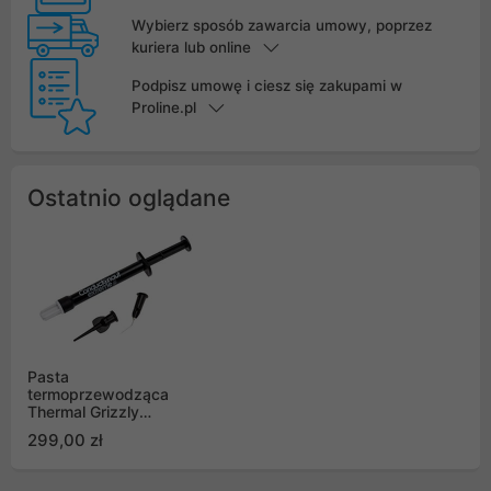
Wybierz sposób zawarcia umowy, poprzez
kuriera lub online
Podpisz umowę i ciesz się zakupami w
Proline.pl
Ostatnio oglądane
Pasta
termoprzewodząca
Thermal Grizzly
Conductonaut Extreme
299,00 zł
ciekły metal 5g