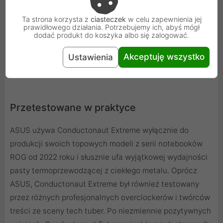
Ta strona korzysta z
ciasteczek
w celu zapewnienia jej
prawidłowego działania. Potrzebujemy ich, abyś mógł
dodać produkt do koszyka albo się zalogować.
Akceptuję wszystko
Ustawienia
Przetestowane w praktyce
ASUS używa Conductonaut Extreme wyłącznie do
produkcji swoich topowych modeli z serii notebooków
ROG od 2022 roku i słusznie ufa wyjątkowej wydajności
pasty termoprzewodzącej z ciekłego metalu. Oprócz
ASUS, Conductonaut Extreme był również testowany
przez różnych profesjonalnych overclockerów i twórców
treści ze sceny tech tuber. Po niezmiennie pozytywnych