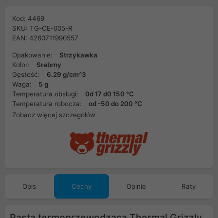
Kod: 4469
SKU: TG-CE-005-R
EAN: 4260711990557
Opakowanie:
Strzykawka
Kolor:
Srebrny
Gęstość:
6.29 g/cm^3
Waga:
5 g
Temperatura obsługi:
0d 17 d0 150 °C
Temperatura robocza:
od -50 do 200 °C
Zobacz więcej szczegółów
Opis
Cechy
Opinie
Raty
Pasta termoprzewodząca Thermal Grizzly