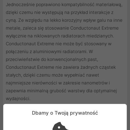
Jednocześnie poprawiono kompatybilność materiałową,
dzięki czemu nie występują na przykład interakcje z
cyną. Ze względu na lekko korozyjny wpływ galu na inne
metale, zaleca się stosowanie Conductonaut Extreme
wyłącznie na niklowanych radiatorach miedzianych.
Conductonaut Extreme nie może być stosowany w
połączeniu z aluminiowymi radiatorami. W
przeciwieństwie do konwencjonalnych past,
Conductonaut Extreme nie zawiera żadnych cząstek
stałych, dzięki czemu może wypełniać nawet
najmniejsze nierówności w zakresie nanometrów i
zapewnia minimalną grubość warstwy dla optymalnej
wydajności.
Dbamy o Twoją prywatność