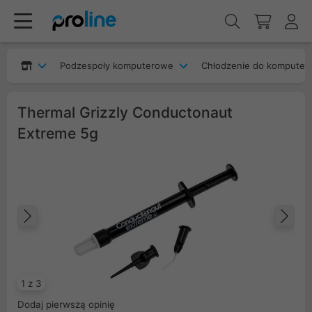
Podzespoły komputerowe
Chłodzenie do komputer
Thermal Grizzly Conductonaut
Extreme 5g
Poprzedni
Na
1 z 3
Dodaj pierwszą opinię