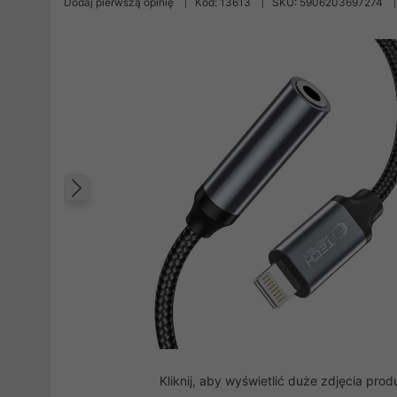
Dodaj pierwszą opinię
Kod: 13613
SKU: 5906203697274
Poprzedni
Kliknij, aby wyświetlić duże zdjęcia prod