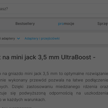
Bestsellery
pro
mocje
Sprzę
i adaptery
Adaptery i przejściówki
 na mini jack 3,5 mm UltraBoost -
 na gniazdo mini jack 3,5 mm to optymalne rozwiązani
idnie wykonany przewód pozwala na łatwe podłączeni
ych. Dzięki zastosowaniu miedzianego rdzenia ora
yzuje się podwyższoną odpornością na uszkodzeni
io w każdych warunkach.