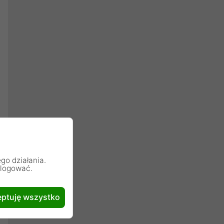
go działania.
alogować.
ptuję wszystko