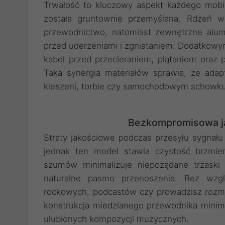
Trwałość to kluczowy aspekt każdego mobil
została gruntownie przemyślana. Rdzeń w
przewodnictwo, natomiast zewnętrzne alu
przed uderzeniami i zgniataniem. Dodatkowym
kabel przed przecieraniem, plątaniem oraz 
Taka synergia materiałów sprawia, że adap
kieszeni, torbie czy samochodowym schowku
Bezkompromisowa ja
Straty jakościowe podczas przesyłu sygnału
jednak ten model stawia czystość brzmie
szumów minimalizuje niepożądane trzaski i
naturalne pasmo przenoszenia. Bez wzg
rockowych, podcastów czy prowadzisz rozmo
konstrukcja miedzianego przewodnika minima
ulubionych kompozycji muzycznych.