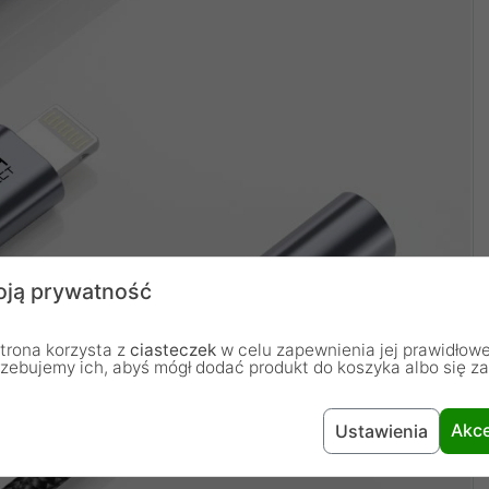
ją prywatność
trona korzysta z
ciasteczek
w celu zapewnienia jej prawidłowe
rzebujemy ich, abyś mógł dodać produkt do koszyka albo się z
Akce
Ustawienia