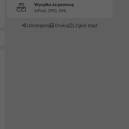
Wysyłka za pomocą
InPost, DPD, DHL
Udostępnij
Drukuj
Zgłoś błąd