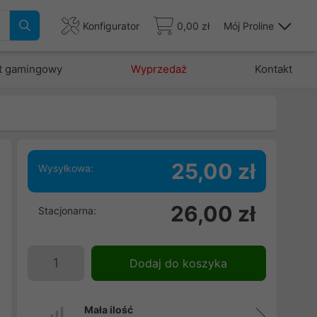
Konfigurator
0,00 zł
Mój Proline
t gamingowy
Wyprzedaż
Kontakt
25,00 zł
Wysyłkowa:
26,00 zł
Stacjonarna:
e
e
z
Dodaj do koszyka
a
Mała ilość