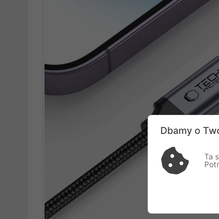
Dbamy o Two
Ta s
Pot