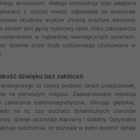
nego akcesorium, dlatego konstrukcja tego adaptera
ykonany z czystej miedzi odpowiada za doskonałe
miniowe obudowy wtyków chronią wrażliwe elementy
 atutem jest gęsty nylonowy oplot, który zabezpiecza
przełamaniem w najbardziej newralgicznych punktach.
ter dzielnie znosi trudy codziennego użytkowania w
.
kość dźwięku bez zakłóceń
 analogowego to częsty problem tanich przejściówek,
nia na pierwszym miejscu. Zaawansowana redukcja
 zakłócenia elektromagnetyczne, oferując głębokie,
lędu na to, czy słuchasz dynamicznych utworów
wy, dźwięk pozostaje klarowny i stabilny. Optymalna
lizuje opóźnienia, co pozwala w pełni docenić detale