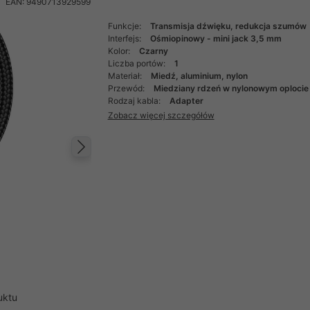
EAN: 9490713929599
Funkcje:
Transmisja dźwięku, redukcja szumów
Interfejs:
Ośmiopinowy - mini jack 3,5 mm
Kolor:
Czarny
Liczba portów:
1
Materiał:
Miedź, aluminium, nylon
Przewód:
Miedziany rdzeń w nylonowym oplocie
Rodzaj kabla:
Adapter
Zobacz więcej szczegółów
Następny
uktu