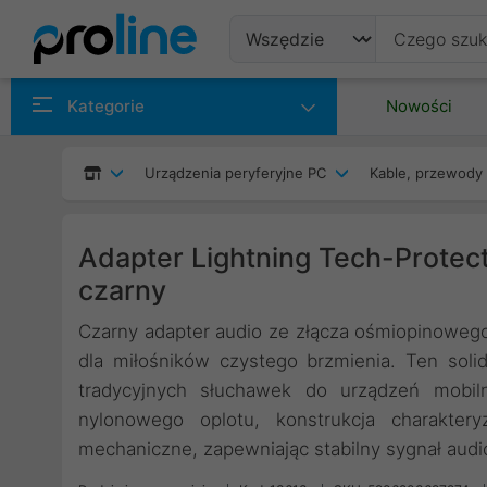
Produkty
Kategorie
Nowości
Producenci
Urządzenia peryferyjne PC
Kable, przewody 
Kategorie
Adapter Lightning Tech-Protect
czarny
Czarny adapter audio ze złącza ośmiopinowego
dla miłośników czystego brzmienia. Ten sol
tradycyjnych słuchawek do urządzeń mobiln
nylonowego oplotu, konstrukcja charakter
mechaniczne, zapewniając stabilny sygnał aud