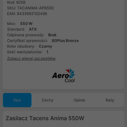
Kod: 9258
SKU: TACANIMA-APB550
EAN: 8435693102496
Moc:
550 W
Standard:
ATX
Odpinane przewody:
Brak
Certyfikat sprawności:
80Plus Bronze
Kolor obudowy:
Czarny
Ilość wentylatorów:
1
Zobacz więcej szczegółów
Opis
Cechy
Opinie
Raty
Zasilacz Tacens Anima 550W