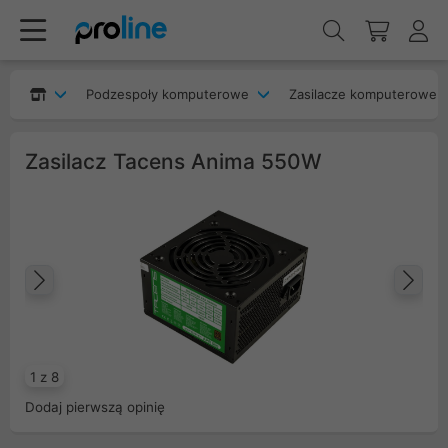
Podzespoły komputerowe
Zasilacze komputerowe
Zasilacz Tacens Anima 550W
Poprzedni
Na
1 z 8
Dodaj pierwszą opinię