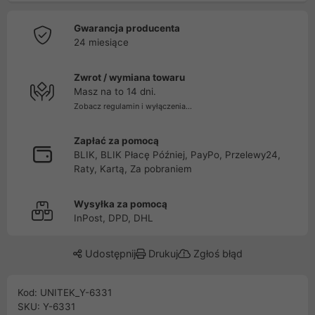
Gwarancja producenta
24 miesiące
Zwrot / wymiana towaru
Masz na to 14 dni.
Zobacz regulamin i wyłączenia...
Zapłać za pomocą
BLIK, BLIK Płacę Później, PayPo, Przelewy24,
Raty, Kartą, Za pobraniem
Wysyłka za pomocą
InPost, DPD, DHL
Udostępnij
Drukuj
Zgłoś błąd
Kod: UNITEK_Y-6331
SKU: Y-6331