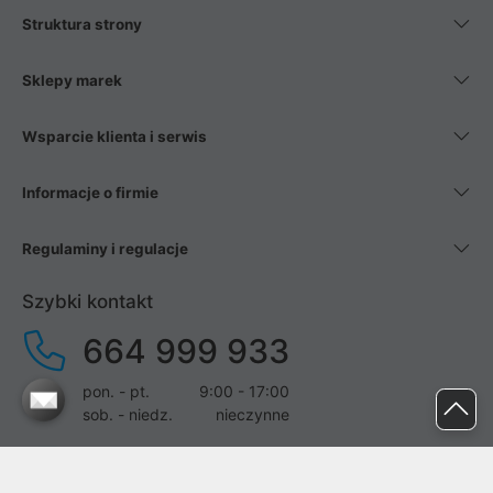
Struktura strony
Sklepy marek
Wsparcie klienta i serwis
Informacje o firmie
Regulaminy i regulacje
Szybki kontakt
664 999 933
pon. - pt.
9:00 - 17:00
sob. - niedz.
nieczynne
pomoc@proline.pl