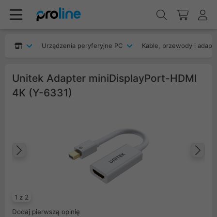
Urządzenia peryferyjne PC
Kable, przewody i adapt
Unitek Adapter miniDisplayPort-HDMI
4K (Y-6331)
Poprzedni
Na
1 z 2
Dodaj pierwszą opinię