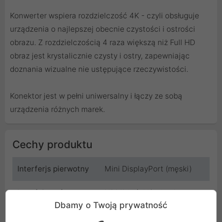
Konwerter wspiera rozdzielczość 4K - czyli obsługuje
urządzenia o najlepszej obecnie czystości i ostrości
obrazu. Z rozdzielczością 4 raza większą niż Full HD
obraz jest krystalicznie czysty i ostry, zapewniając
doznania wizualne nie ustępujące rzeczywistości.
Konektor jest w pełni uniwersalny i łączy ze sobą
urządzenia różnych marek.
Cechy produktu
Interferjs pierwotny
Mini DisplayPort (męski)
Interfejs wtórny
HDMI żeński/gniazdo
Dbamy o Twoją prywatność
Wymaga sterowników
Nie