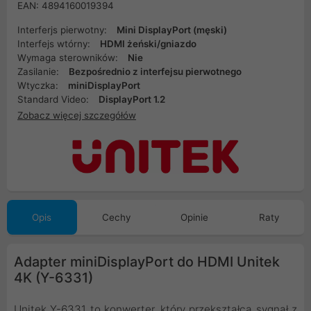
EAN: 4894160019394
Interferjs pierwotny:
Mini DisplayPort (męski)
Interfejs wtórny:
HDMI żeński/gniazdo
Wymaga sterowników:
Nie
Zasilanie:
Bezpośrednio z interfejsu pierwotnego
Wtyczka:
miniDisplayPort
Standard Video:
DisplayPort 1.2
Zobacz więcej szczegółów
Opis
Cechy
Opinie
Raty
Adapter miniDisplayPort do HDMI Unitek
4K (Y-6331)
Unitek Y-6331 to konwerter, który przekształca sygnał z