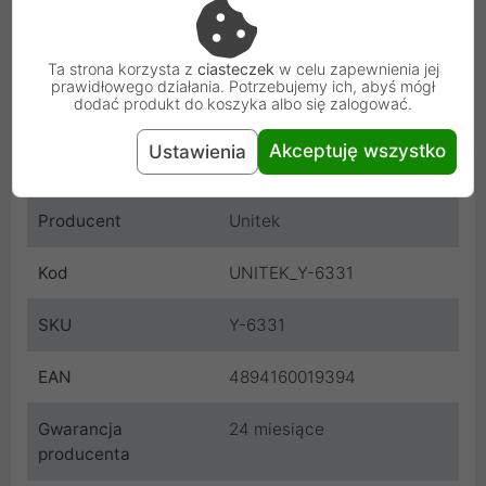
Zasilanie
Bezpośrednio z interfejsu
pierwotnego
Ta strona korzysta z
ciasteczek
w celu zapewnienia jej
prawidłowego działania. Potrzebujemy ich, abyś mógł
dodać produkt do koszyka albo się zalogować.
Wtyczka
miniDisplayPort
Akceptuję wszystko
Ustawienia
Standard Video
DisplayPort 1.2
Producent
Unitek
Kod
UNITEK_Y-6331
SKU
Y-6331
EAN
4894160019394
Gwarancja
24 miesiące
producenta