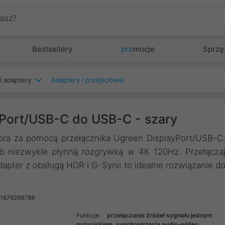
Bestsellery
pro
mocje
Sprzę
i adaptery
Adaptery i przejściówki
yPort/USB-C do USB-C - szary
ora za pomocą przełącznika Ugreen DisplayPort/USB-C
ub niezwykle płynną rozgrywką w 4K 120Hz. Przełącza
dapter z obsługą HDR i G-Sync to idealne rozwiązanie d
41876268788
Funkcje:
przełączanie źródeł sygnału jednym
przyciskiem, synchronizacja audio-wideo