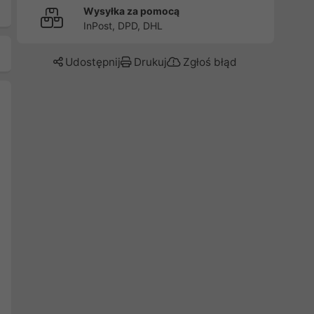
Wysyłka za pomocą
InPost, DPD, DHL
Udostępnij
Drukuj
Zgłoś błąd