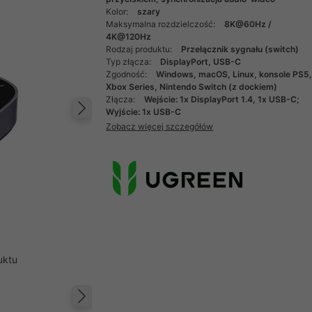
Kolor:
szary
Maksymalna rozdzielczość:
8K@60Hz /
4K@120Hz
Rodzaj produktu:
Przełącznik sygnału (switch)
Typ złącza:
DisplayPort, USB-C
Zgodność:
Windows, macOS, Linux, konsole PS5
Xbox Series, Nintendo Switch (z dockiem)
Złącza:
Wejście: 1x DisplayPort 1.4, 1x USB-C;
Wyjście: 1x USB-C
Następny
Zobacz więcej szczegółów
uktu
Następny