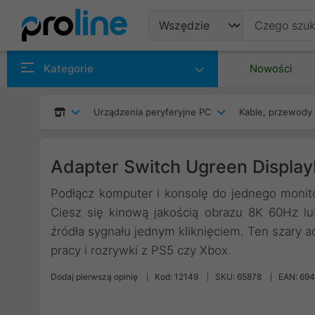
Produkty
Kategorie
Nowości
Producenci
Urządzenia peryferyjne PC
Kable, przewody 
Kategorie
Adapter Switch Ugreen Displa
Podłącz komputer i konsolę do jednego monit
Ciesz się kinową jakością obrazu 8K 60Hz l
źródła sygnału jednym kliknięciem. Ten szary a
pracy i rozrywki z PS5 czy Xbox.
Dodaj pierwszą opinię
Kod: 12149
SKU: 65878
EAN: 69