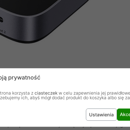
ją prywatność
trona korzysta z
ciasteczek
w celu zapewnienia jej prawidłowe
rzebujemy ich, abyś mógł dodać produkt do koszyka albo się z
 DisplayPort / USB-C do USB-C 8K
rki Ugreen, model 65878, który pozwala na wygodne
Akce
Ustawienia
dnym ekranie. To idealne rozwiązanie dla graczy,
obie porządek oraz maksymalną wydajność swojego