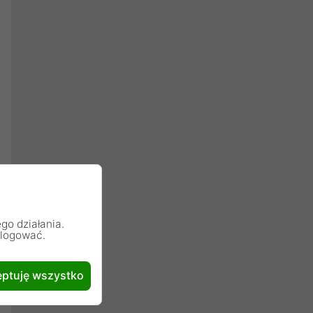
go działania.
alogować.
ptuję wszystko