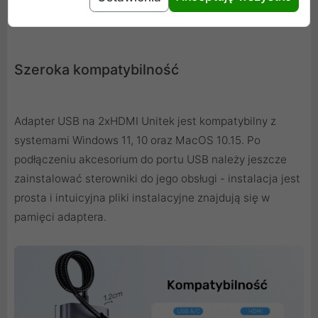
Szeroka kompatybilność
Adapter USB na 2xHDMI Unitek jest kompatybilny z
systemami Windows 11, 10 oraz MacOS 10.15. Po
podłączeniu akcesorium do portu USB należy jeszcze
zainstalować sterowniki do jego obsługi - instalacja jest
prosta i intuicyjna pliki instalacyjne znajdują się w
pamięci adaptera.