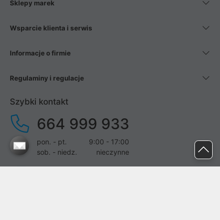
Sklepy marek
Wsparcie klienta i serwis
Informacje o firmie
Regulaminy i regulacje
Szybki kontakt
664 999 933
pon. - pt.
9:00 - 17:00
sob. - niedz.
nieczynne
pomoc@proline.pl
Dołącz do nas