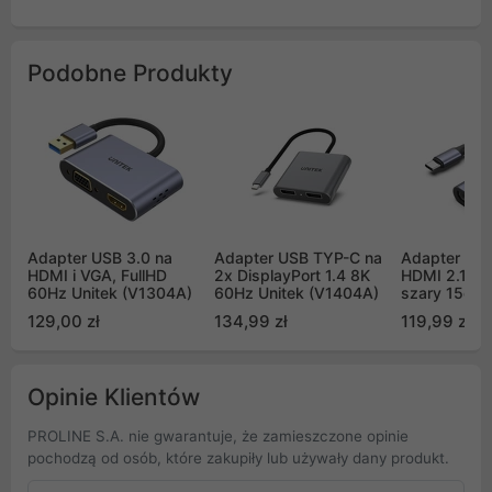
Podobne Produkty
Adapter USB 3.0 na
Adapter USB TYP-C na
Adapter US
HDMI i VGA, FullHD
2x DisplayPort 1.4 8K
HDMI 2.1 (8
60Hz Unitek (V1304A)
60Hz Unitek (V1404A)
szary 15cm 
129,00 zł
134,99 zł
119,99 zł
Opinie Klientów
PROLINE S.A. nie gwarantuje, że zamieszczone opinie
pochodzą od osób, które zakupiły lub używały dany produkt.