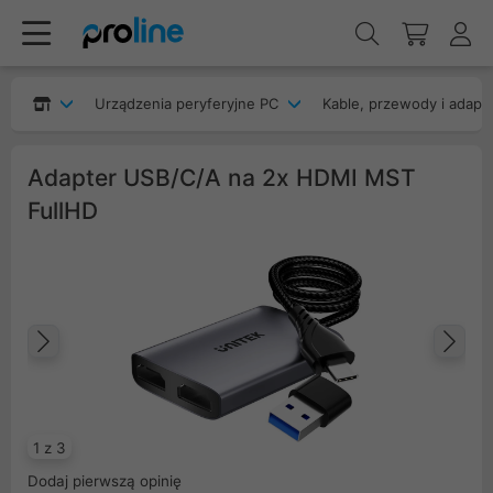
Urządzenia peryferyjne PC
Kable, przewody i adapt
Adapter USB/C/A na 2x HDMI MST
FullHD
Poprzedni
Na
1 z 3
Dodaj pierwszą opinię