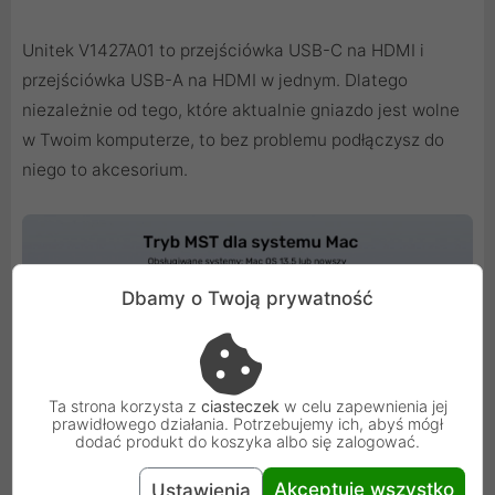
Unitek V1427A01 to przejściówka USB-C na HDMI i
przejściówka USB-A na HDMI w jednym. Dlatego
niezależnie od tego, które aktualnie gniazdo jest wolne
w Twoim komputerze, to bez problemu podłączysz do
niego to akcesorium.
Dbamy o Twoją prywatność
Ta strona korzysta z
ciasteczek
w celu zapewnienia jej
prawidłowego działania. Potrzebujemy ich, abyś mógł
dodać produkt do koszyka albo się zalogować.
Akceptuję wszystko
Ustawienia