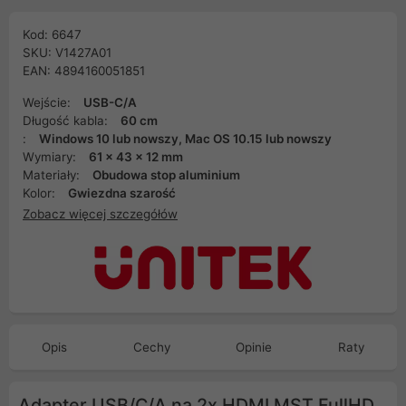
Kod: 6647
SKU: V1427A01
EAN: 4894160051851
Wejście:
USB-C/A
Długość kabla:
60 cm
:
Windows 10 lub nowszy, Mac OS 10.15 lub nowszy
Wymiary:
61 x 43 x 12 mm
Materiały:
Obudowa stop aluminium
Kolor:
Gwiezdna szarość
Zobacz więcej szczegółów
Opis
Cechy
Opinie
Raty
Adapter USB/C/A na 2x HDMI MST FullHD