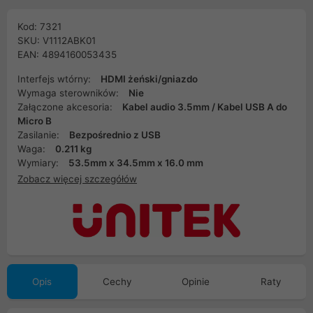
Kod: 7321
SKU: V1112ABK01
EAN: 4894160053435
Interfejs wtórny:
HDMI żeński/gniazdo
Wymaga sterowników:
Nie
Załączone akcesoria:
Kabel audio 3.5mm / Kabel USB A do
Micro B
Zasilanie:
Bezpośrednio z USB
Waga:
0.211 kg
Wymiary:
53.5mm x 34.5mm x 16.0 mm
Zobacz więcej szczegółów
Opis
Cechy
Opinie
Raty