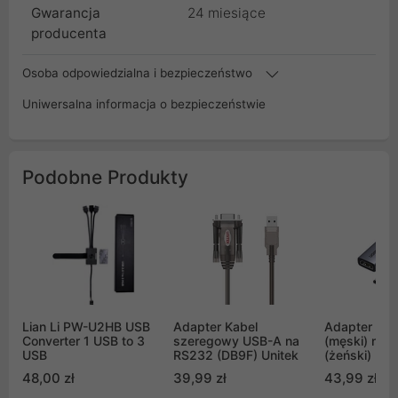
Gwarancja
24 miesiące
producenta
Osoba odpowiedzialna i bezpieczeństwo
Uniwersalna informacja o bezpieczeństwie
Podobne Produkty
Lian Li PW-U2HB USB
Adapter Kabel
Adapter Dis
Converter 1 USB to 3
szeregowy USB-A na
(męski) na 
USB
RS232 (DB9F) Unitek
(żeński) Ug
30Hz jedno
48,00 zł
39,99 zł
43,99 zł
- czarny