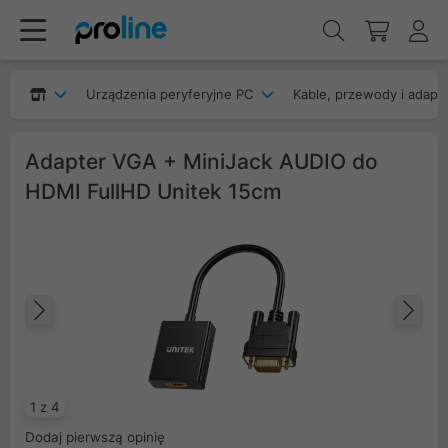
Urządzenia peryferyjne PC
Kable, przewody i adapt
Adapter VGA + MiniJack AUDIO do
HDMI FullHD Unitek 15cm
Poprzedni
Na
1 z 4
Dodaj pierwszą opinię