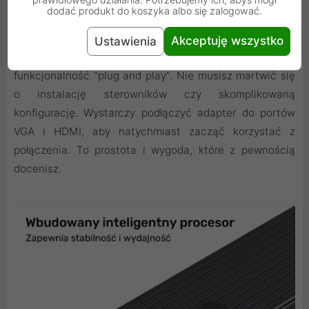
dodać produkt do koszyka albo się zalogować.
Plug and play
Akceptuję wszystko
Ustawienia
Jedną z największych zalet adaptera Unitek jest jego
funkcjonalność "plug and play". Nie musisz martwić się
o instalację sterowników czy skomplikowaną
konfigurację. Wystarczy podłączyć adapter do portów
VGA i HDMI, aby natychmiast zacząć korzystać z
połączenia. To prostota i wygoda, które z pewnością
docenisz.