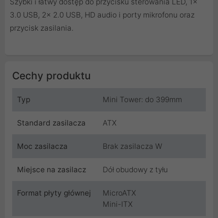
Szybki i łatwy dostęp do przycisku sterowania LED, 1x
3.0 USB, 2x 2.0 USB, HD audio i porty mikrofonu oraz
przycisk zasilania.
Cechy produktu
Typ
Mini Tower: do 399mm
Standard zasilacza
ATX
Moc zasilacza
Brak zasilacza W
Miejsce na zasilacz
Dół obudowy z tyłu
Format płyty głównej
MicroATX
Mini-ITX