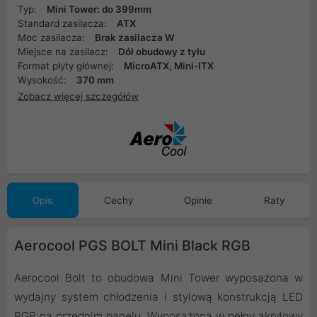
Typ:
Mini Tower: do 399mm
Standard zasilacza:
ATX
Moc zasilacza:
Brak zasilacza W
Miejsce na zasilacz:
Dół obudowy z tyłu
Format płyty głównej:
MicroATX, Mini-ITX
Wysokość:
370 mm
Zobacz więcej szczegółów
Opis
Cechy
Opinie
Raty
Aerocool PGS BOLT Mini Black RGB
Aerocool Bolt to obudowa Mini Tower wyposażona w
wydajny system chłodzenia i stylową konstrukcją LED
RGB na przednim panelu. Wyposażona w pełny akrylowy