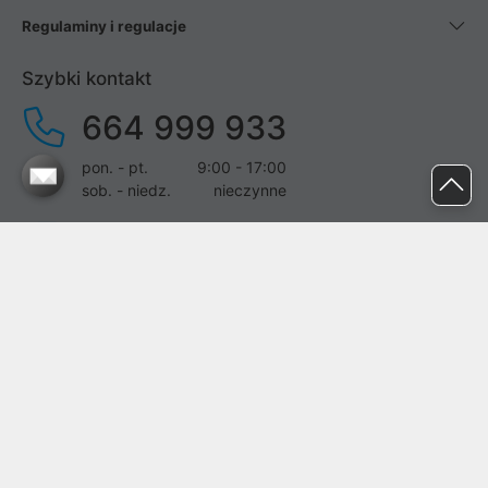
Regulaminy i regulacje
Szybki kontakt
664 999 933
pon. - pt.
9:00 - 17:00
sob. - niedz.
nieczynne
pomoc@proline.pl
Dołącz do nas
Zgłoś błąd na stronie
Proline SA z siedzibą w Mirkowie (55-095), przy ul. Brzozowej 5,
wpisana do rejestru przedsiębiorców Krajowego Rejestru Sądowego
przez Sąd Rejonowy dla Wrocławia-Fabrycznej we Wrocławiu, VI
Wydział Gospodarczy Krajowego Rejestru Sądowego pod nr KRS: