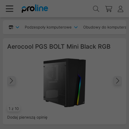
Podzespoły komputerowe
Obudowy do komputera
Aerocool PGS BOLT Mini Black RGB
Poprzedni
Na
1 z 10
Dodaj pierwszą opinię