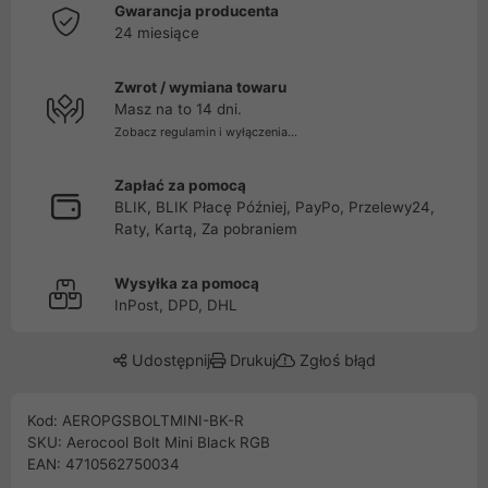
Gwarancja producenta
24 miesiące
Zwrot / wymiana towaru
Masz na to 14 dni.
Zobacz regulamin i wyłączenia...
Zapłać za pomocą
BLIK, BLIK Płacę Później, PayPo, Przelewy24,
Raty, Kartą, Za pobraniem
Wysyłka za pomocą
InPost, DPD, DHL
Udostępnij
Drukuj
Zgłoś błąd
Kod: AEROPGSBOLTMINI-BK-R
SKU: Aerocool Bolt Mini Black RGB
EAN: 4710562750034