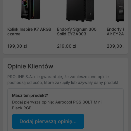
Kolink Inspire K7 ARGB
Endorfy Signum 300
Endorfy Re
czarna
Solid EY2A003
Air EY2A00
199,00 zł
219,00 zł
209,00 zł
Opinie Klientów
PROLINE S.A. nie gwarantuje, że zamieszczone opinie
pochodzą od osób, które zakupiły lub używały dany produkt.
Masz ten produkt?
Dodaj pierwszą opinię: Aerocool PGS BOLT Mini
Black RGB
Dodaj pierwszą opinię...