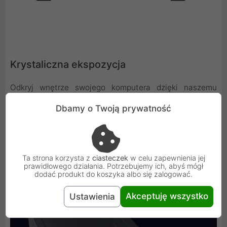
Krystaliczna ekspozycja
Odkryj wnętrze swojego komputera dzięki naszemu
przejrzystemu panelowi bocznemu ze szkła
Dbamy o Twoją prywatność
hartowanego. Stylowy i nowoczesny design pozwala
wyeksponować Twój zestaw w pełnej krasie, sprawiając,
że stanie się on ozdobą Twojego gamingowego
stanowiska.
Ta strona korzysta z
ciasteczek
w celu zapewnienia jej
prawidłowego działania. Potrzebujemy ich, abyś mógł
dodać produkt do koszyka albo się zalogować.
Akceptuję wszystko
Ustawienia