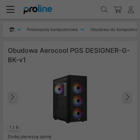
Podzespoły komputerowe
Obudowy do komputera
Obudowa Aerocool PGS DESIGNER-G-
BK-v1
Poprzedni
Na
1 z 8
Dodaj pierwszą opinię