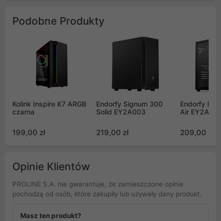
Podobne Produkty
Kolink Inspire K7 ARGB
Endorfy Signum 300
Endorfy Re
czarna
Solid EY2A003
Air EY2A00
199,00 zł
219,00 zł
209,00 zł
Opinie Klientów
PROLINE S.A. nie gwarantuje, że zamieszczone opinie
pochodzą od osób, które zakupiły lub używały dany produkt.
Masz ten produkt?