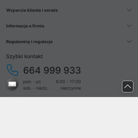
Wsparcie klienta i serwis
Informacje o firmie
Regulaminy i regulacje
Szybki kontakt
664 999 933
pon. - pt.
9:00 - 17:00
sob. - niedz.
nieczynne
pomoc@proline.pl
Dołącz do nas