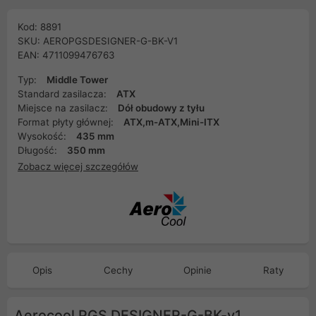
Kod: 8891
SKU: AEROPGSDESIGNER-G-BK-V1
EAN: 4711099476763
Typ:
Middle Tower
Standard zasilacza:
ATX
Miejsce na zasilacz:
Dół obudowy z tyłu
Format płyty głównej:
ATX,m-ATX,Mini-ITX
Wysokość:
435 mm
Długość:
350 mm
Zobacz więcej szczegółów
Opis
Cechy
Opinie
Raty
Aerocool PGS DESIGNER-G-BK-v1