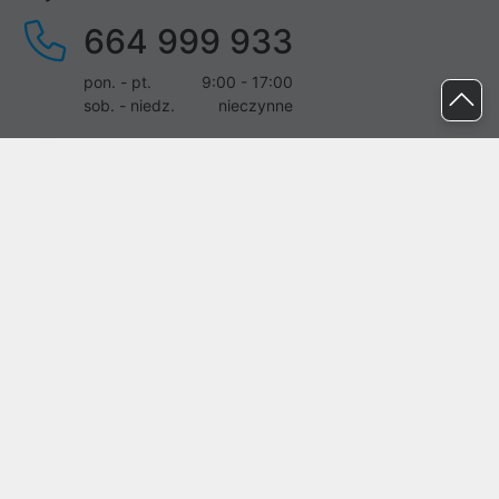
664 999 933
pon. - pt.
9:00 - 17:00
sob. - niedz.
nieczynne
pomoc@proline.pl
Dołącz do nas
Zgłoś błąd na stronie
Proline SA z siedzibą w Mirkowie (55-095), przy ul. Brzozowej 5,
wpisana do rejestru przedsiębiorców Krajowego Rejestru Sądowego
przez Sąd Rejonowy dla Wrocławia-Fabrycznej we Wrocławiu, VI
Wydział Gospodarczy Krajowego Rejestru Sądowego pod nr KRS:
0000282071, NIP: 8951898022, REGON: 020482041, BDO:
000437899. Kapitał zakładowy Spółki wynosi 500000,00 zł i został
on opłacony w całości.
© proline 1996 - 2026. Wszelkie prawa zastrzeżone.