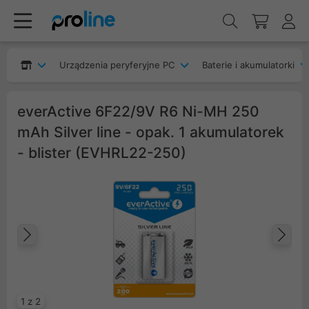
Urządzenia peryferyjne PC
Baterie i akumulatorki
everActive 6F22/9V R6 Ni-MH 250
mAh Silver line - opak. 1 akumulatorek
- blister (EVHRL22-250)
Poprzedni
Na
1 z 2