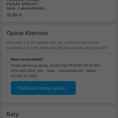
R3/AAA 800mAh -
opak. 2 akumulatorków
- eco blister (BK-
19,99 zł
4MCDE/2BE)
Opinie Klientów
PROLINE S.A. nie gwarantuje, że zamieszczone opinie
pochodzą od osób, które zakupiły lub używały dany produkt.
Masz ten produkt?
Dodaj pierwszą opinię: everActive 6F22/9V R6 Ni-MH
250 mAh Silver line - opak. 1 akumulatorek - blister
(EVHRL22-250)
Dodaj pierwszą opinię...
Raty