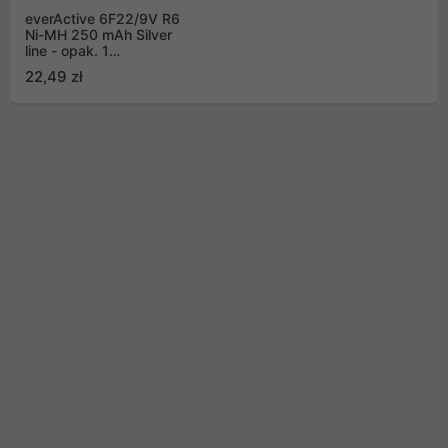
everActive 6F22/9V R6
Ni-MH 250 mAh Silver
line - opak. 1
akumulatorek - blister
22,49 zł
(EVHRL22-250)