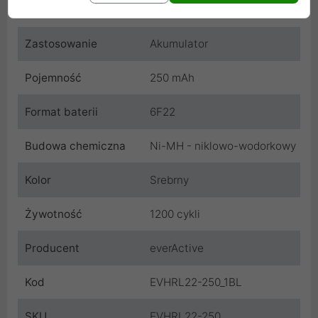
Cechy produktu
Zastosowanie
Akumulator
Pojemność
250 mAh
Format baterii
6F22
Budowa chemiczna
Ni-MH - niklowo-wodorkowy
Kolor
Srebrny
Żywotność
1200 cykli
Producent
everActive
Kod
EVHRL22-250_1BL
SKU
EVHRL22-250