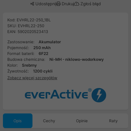
Udostępnij
Drukuj
Zgłoś błąd
Kod: EVHRL22-250_1BL
SKU: EVHRL22-250
EAN: 5902020523413
Zastosowanie:
Akumulator
Pojemność:
250 mAh
Format baterii:
6F22
Budowa chemiczna:
Ni-MH - niklowo-wodorkowy
Kolor:
Srebrny
Żywotność:
1200 cykli
Zobacz więcej szczegółów
Opis
Cechy
Opinie
Raty