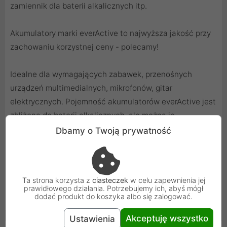
zamiennik dla baterii alkalicznych itp.
Akumulatory marki everActive to najwyższa jakość przy
zachowaniu korzystnej ceny - polecamy!
Idealne dla wymagających zabawek, przenośnych
urządzeń multimedialnych, mikrofonów, gitar
elektrycznych. Pojemność akumulatorów everActive jest
zbliżona do baterii alkalicznych, ale można je
wielokrotnie ładować (nawet do 1200x). Ponadto
Dbamy o Twoją prywatność
akumulatory dużo lepiej znoszą rozładowanie dużym
prądem.
Świetne również do mniej typowych zastosowań - do
Ta strona korzysta z
ciasteczek
w celu zapewnienia jej
gripów karabinków paintball, ASG gdzie baterie
prawidłowego działania. Potrzebujemy ich, abyś mógł
dodać produkt do koszyka albo się zalogować.
alkaliczne są zbyt mało wydajne.
Akceptuję wszystko
Ustawienia