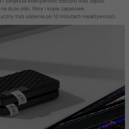
 i zwiększa efektywność odczytu oraz zapisu.
a duże pliki, filmy i kopie zapasowe.
tyczny tryb uśpienia po 10 minutach nieaktywności.