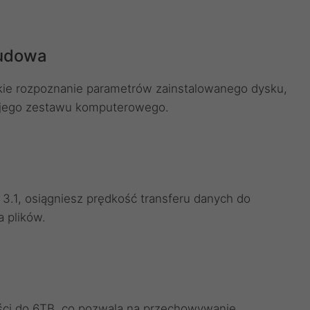
budowa
bkie rozpoznanie parametrów zainstalowanego dysku,
ojego zestawu komputerowego.
 3.1, osiągniesz prędkość transferu danych do
 plików.
ści do 6TB, co pozwala na przechowywanie