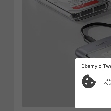
Dbamy o Two
Ta s
Pot