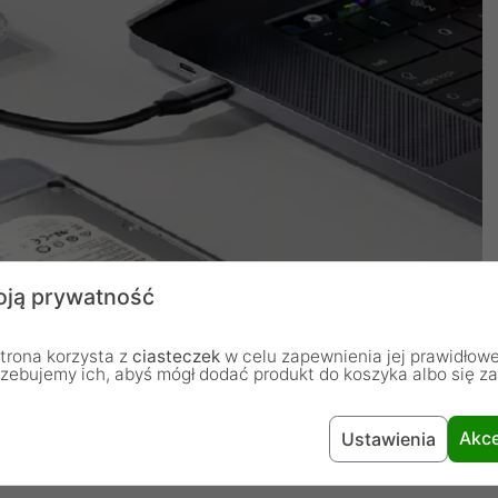
ją prywatność
trona korzysta z
ciasteczek
w celu zapewnienia jej prawidłowe
rzebujemy ich, abyś mógł dodać produkt do koszyka albo się z
Akce
Ustawienia