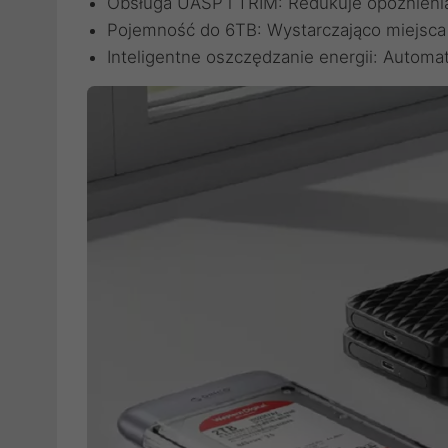
Obsługa UASP i TRIM: Redukuje opóźnienia
Pojemność do 6TB: Wystarczająco miejsca n
Inteligentne oszczędzanie energii: Automa