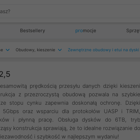
Bestsellery
pro
mocje
Sprzę
ne
Obudowy, kieszenie
Zewnętrzne obudowy i etui na dyski
2,5
iesamowitą prędkością przesyłu danych dzięki kieszen
ukcja z przezroczystą obudową pozwala na szybki
n ze stopu cynku zapewnia doskonałą ochronę. Dzięk
ć 5Gbps oraz wsparciu dla protokołów UASP i TRIM
lików i płynną pracę. Obsługa dysków do 6TB, try
ąsy konstrukcja sprawiają, że to idealne rozwiązanie d
niezawodność i szybkość w najlepszym wydaniu!