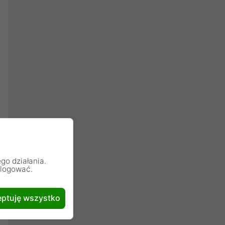
go działania.
alogować.
ptuję wszystko