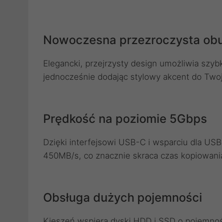
Nowoczesna przezroczysta o
Elegancki, przejrzysty design umożliwia szy
jednocześnie dodając stylowy akcent do Tw
Prędkość na poziomie 5Gbps
Dzięki interfejsowi USB-C i wsparciu dla USB
450MB/s, co znacznie skraca czas kopiowania
Obsługa dużych pojemności
Kieszeń wspiera dyski HDD i SSD o pojemno