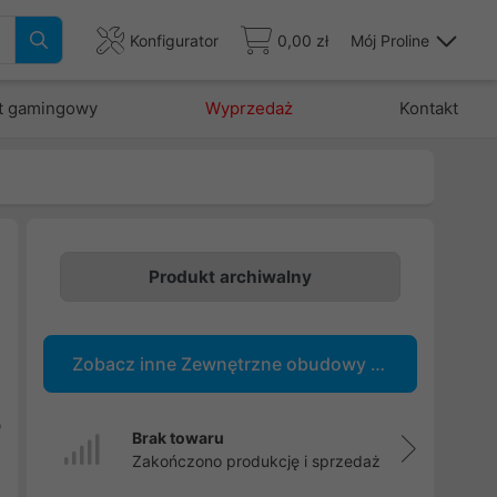
Konfigurator
0,00 zł
Mój Proline
t gamingowy
Wyprzedaż
Kontakt
Produkt archiwalny
i
e
Zobacz inne Zewnętrzne obudowy i etui na dyski
i
,
b
Brak towaru
o
Zakończono produkcję i sprzedaż