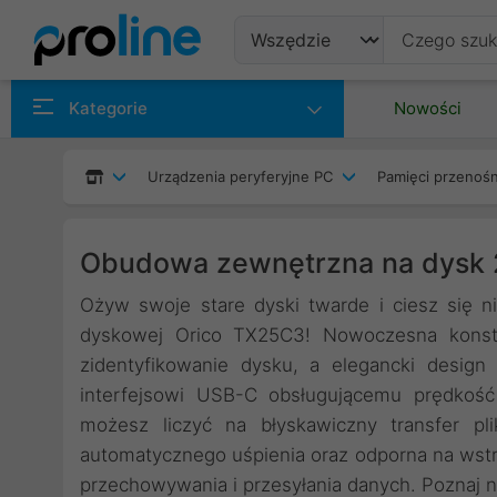
Produkty
Kategorie
Nowości
Producenci
Urządzenia peryferyjne PC
Pamięci przenoś
Kategorie
Obudowa zewnętrzna na dysk 
Ożyw swoje stare dyski twarde i ciesz się n
dyskowej Orico TX25C3! Nowoczesna konstr
zidentyfikowanie dysku, a elegancki desig
interfejsowi USB-C obsługującemu prędkoś
możesz liczyć na błyskawiczny transfer p
automatycznego uśpienia oraz odporna na wstrz
przechowywania i przesyłania danych. Poznaj 