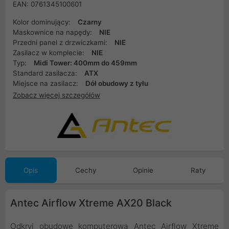
EAN: 0761345100601
Kolor dominujący:
Czarny
Maskownice na napędy:
NIE
Przedni panel z drzwiczkami:
NIE
Zasilacz w komplecie:
NIE
Typ:
Midi Tower: 400mm do 459mm
Standard zasilacza:
ATX
Miejsce na zasilacz:
Dół obudowy z tyłu
Zobacz więcej szczegółów
Opis
Cechy
Opinie
Raty
Antec Airflow Xtreme AX20 Black
Odkryj obudowę komputerową Antec Airflow Xtreme