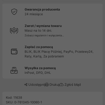
Gwarancja producenta
24 miesiące
Zwrot / wymiana towaru
Masz na to 14 dni.
Zobacz regulamin i wyłączenia...
Zapłać za pomocą
BLIK, BLIK Płacę Później, PayPo, Przelewy24,
Raty, Kartą, Za pobraniem
Wysyłka za pomocą
InPost, DPD, DHL
Udostępnij
Drukuj
Zgłoś błąd
Kod: 11638
SKU: 0-761345-10060-1