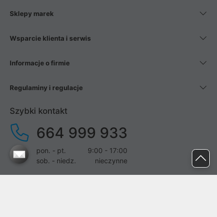
Sklepy marek
Wsparcie klienta i serwis
Informacje o firmie
Regulaminy i regulacje
Szybki kontakt
664 999 933
pon. - pt.
9:00 - 17:00
sob. - niedz.
nieczynne
pomoc@proline.pl
Dołącz do nas