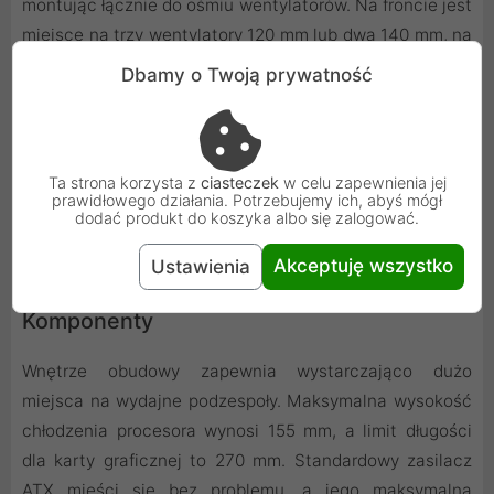
montując łącznie do ośmiu wentylatorów. Na froncie jest
miejsce na trzy wentylatory 120 mm lub dwa 140 mm, na
górze dwa 120 mm, a z tyłu jeden 120 mm. Obudowa
Dbamy o Twoją prywatność
wspiera także montaż chłodzenia wodnego z radiatorem
o rozmiarze do 280 mm z przodu. Przedni panel
chroniony jest przez filtr przeciwkurzowy, który dba o
Ta strona korzysta z
ciasteczek
w celu zapewnienia jej
czystość komponentów.
prawidłowego działania. Potrzebujemy ich, abyś mógł
dodać produkt do koszyka albo się zalogować.
Akceptuję wszystko
Ustawienia
Kompatybilność i Przestrzeń na
Komponenty
Wnętrze obudowy zapewnia wystarczająco dużo
miejsca na wydajne podzespoły. Maksymalna wysokość
chłodzenia procesora wynosi 155 mm, a limit długości
dla karty graficznej to 270 mm. Standardowy zasilacz
ATX mieści się bez problemu, a jego maksymalna