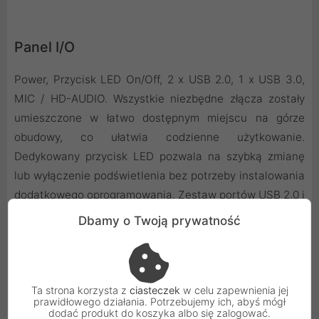
Panel I/O
Power, Przycisk LED On/Off, 2 x USB 2.0, 1 x USB 3.0,
MIC / HD-AUDIO. Wszystkie niezbędne złącza zostały
umieszczone w łatwo dostępnym miejscu na górze
obudowy, co ułatwia codzienne użytkowanie.
Dedykowany przycisk LED pozwala na szybką zmianę
lub wyłączenie podświetlenia bez potrzeby instalowania
dodatkowego oprogramowania. Zestaw portów USB 2.0 i
szybkiego USB 3.0 zapewnia wszechstronność w
Dbamy o Twoją prywatność
podłączaniu zarówno starszych, jak i nowszych
urządzeń peryferyjnych.
Ta strona korzysta z
ciasteczek
w celu zapewnienia jej
prawidłowego działania. Potrzebujemy ich, abyś mógł
dodać produkt do koszyka albo się zalogować.
Duże Możliwości Chłodzenia