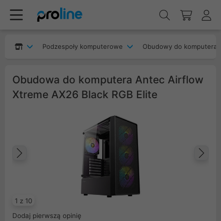
Podzespoły komputerowe
Obudowy do komputera
Obudowa do komputera Antec Airflow
Xtreme AX26 Black RGB Elite
Poprzedni
Na
1 z 10
Dodaj pierwszą opinię