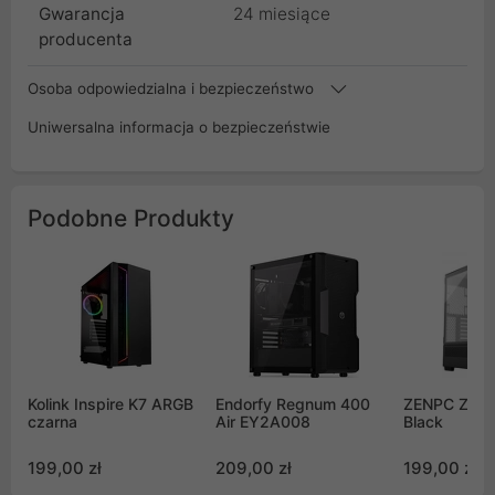
Gwarancja
24 miesiące
producenta
Osoba odpowiedzialna i bezpieczeństwo
Uniwersalna informacja o bezpieczeństwie
Podobne Produkty
Kolink Inspire K7 ARGB
Endorfy Regnum 400
ZENPC Z3 So
czarna
Air EY2A008
Black
199,00 zł
209,00 zł
199,00 zł