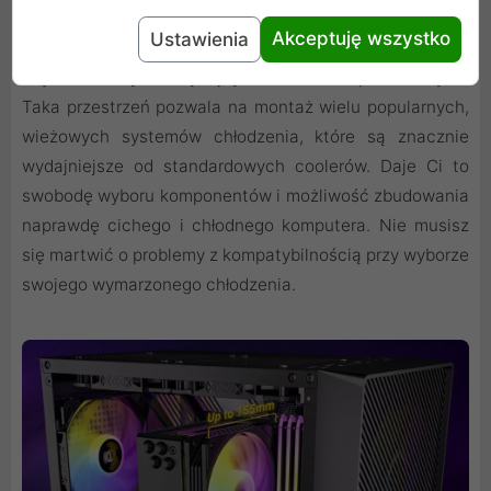
Akceptuję wszystko
Ustawienia
Maks. wysokość chłodzenia CPU: 155 mm. Obsługuje
większość wysokowydajnych chłodzeń powietrznych.
Taka przestrzeń pozwala na montaż wielu popularnych,
wieżowych systemów chłodzenia, które są znacznie
wydajniejsze od standardowych coolerów. Daje Ci to
swobodę wyboru komponentów i możliwość zbudowania
naprawdę cichego i chłodnego komputera. Nie musisz
się martwić o problemy z kompatybilnością przy wyborze
swojego wymarzonego chłodzenia.