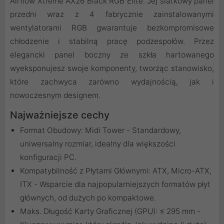
Airflow Xtreme AX26 Black RGB Elite. Jej siatkowy panel
przedni wraz z 4 fabrycznie zainstalowanymi
wentylatorami RGB gwarantuje bezkompromisowe
chłodzenie i stabilną pracę podzespołów. Przez
elegancki panel boczny ze szkła hartowanego
wyeksponujesz swoje komponenty, tworząc stanowisko,
które zachwyca zarówno wydajnością, jak i
nowoczesnym designem.
Najważniejsze cechy
Format Obudowy: Midi Tower - Standardowy,
uniwersalny rozmiar, idealny dla większości
konfiguracji PC.
Kompatybilność z Płytami Głównymi: ATX, Micro-ATX,
ITX - Wsparcie dla najpopularniejszych formatów płyt
głównych, od dużych po kompaktowe.
Maks. Długość Karty Graficznej (GPU): ≤ 295 mm -