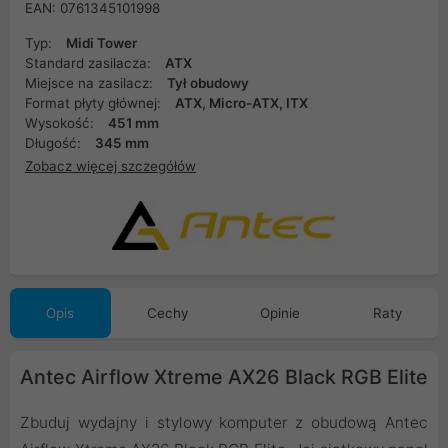
EAN: 0761345101998
Typ:
Midi Tower
Standard zasilacza:
ATX
Miejsce na zasilacz:
Tył obudowy
Format płyty głównej:
ATX, Micro-ATX, ITX
Wysokość:
451 mm
Długość:
345 mm
Zobacz więcej szczegółów
Opis
Cechy
Opinie
Raty
Antec Airflow Xtreme AX26 Black RGB Elite
Zbuduj wydajny i stylowy komputer z obudową Antec