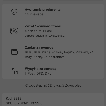
Gwarancja producenta
24 miesiące
Zwrot / wymiana towaru
Masz na to 14 dni.
Zobacz regulamin i wyłączenia...
Zapłać za pomocą
BLIK, BLIK Płacę Później, PayPo, Przelewy24,
Raty, Kartą, Za pobraniem
Wysyłka za pomocą
InPost, DPD, DHL
Udostępnij
Drukuj
Zgłoś błąd
Kod: 9939
SKU: 0-761345-10199-8