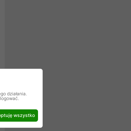
go działania.
alogować.
ptuję wszystko