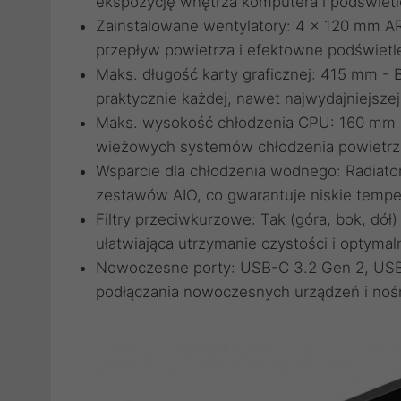
ekspozycję wnętrza komputera i podświetl
Zainstalowane wentylatory: 4 x 120 mm AR
przepływ powietrza i efektowne podświetle
Maks. długość karty graficznej: 415 mm - 
praktycznie każdej, nawet najwydajniejszej 
Maks. wysokość chłodzenia CPU: 160 mm -
wieżowych systemów chłodzenia powietrz
Wsparcie dla chłodzenia wodnego: Radia
zestawów AIO, co gwarantuje niskie tempe
Filtry przeciwkurzowe: Tak (góra, bok, dó
ułatwiająca utrzymanie czystości i optymal
Nowoczesne porty: USB-C 3.2 Gen 2, USB 
podłączania nowoczesnych urządzeń i noś