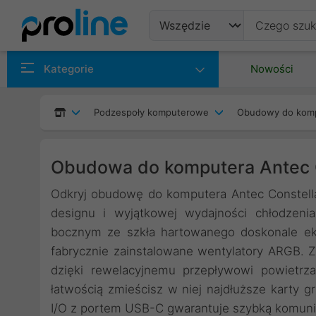
Produkty
Kategorie
Nowości
Producenci
Podzespoły komputerowe
Obudowy do kom
Kategorie
Obudowa do komputera Antec C
Odkryj obudowę do komputera Antec Constell
designu i wyjątkowej wydajności chłodzeni
bocznym ze szkła hartowanego doskonale ek
fabrycznie zainstalowane wentylatory ARGB.
dzięki rewelacyjnemu przepływowi powietr
łatwością zmieścisz w niej najdłuższe karty 
I/O z portem USB-C gwarantuje szybką komuni