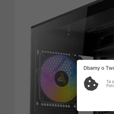
Dbamy o Two
Ta s
Pot