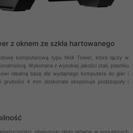
r z oknem ze szkła hartowanego
udowę komputerową typu Midi Tower, która łączy w
alnością. Wykonana z wysokiej jakości stali, plastiku
nowi idealną bazę dla wydajnego komputera do gier i
 o grubości 4 mm doskonale eksponuje podzespoły i
bilność
lastyczności, obsługując płyty główne w popularnych