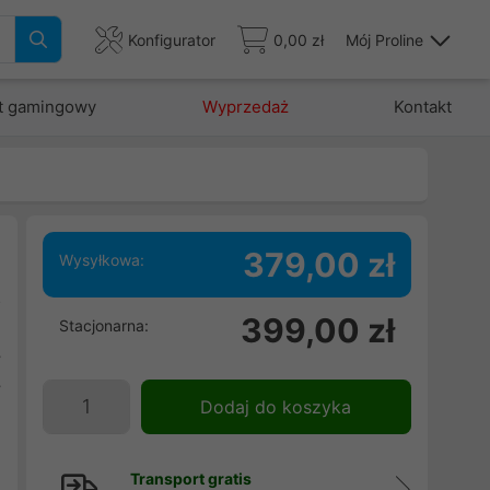
Konfigurator
0,00 zł
Mój Proline
t gamingowy
Wyprzedaż
Kontakt
379,00 zł
Wysyłkowa:
o
399,00 zł
Stacjonarna:
m
y
y
Dodaj do koszyka
Z
l
Transport gratis