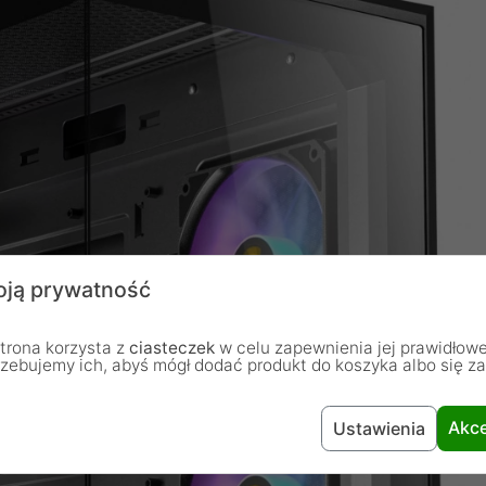
ją prywatność
trona korzysta z
ciasteczek
w celu zapewnienia jej prawidłowe
rzebujemy ich, abyś mógł dodać produkt do koszyka albo się z
Akce
Ustawienia