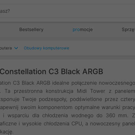
Bestsellery
pro
mocje
Sprzę
putera
Obudowy komputerowe
onstellation C3 Black ARGB
ation C3 Black ARGB idealne połączenie nowoczesneg
a. Ta przestronna konstrukcja Midi Tower z panele
sponuje Twoje podzespoły, podświetlone przez czter
 Zapewnij swoim komponentom optymalne warunki prac
za i wsparciu dla chłodzenia wodnego do 360 mm. 
graficzne i wysokie chłodzenia CPU, a nowoczesny pane
kację.