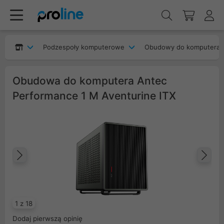
Podzespoły komputerowe
Obudowy do komputera
Obudowa do komputera Antec
Performance 1 M Aventurine ITX
Poprzedni
Na
1 z 18
Dodaj pierwszą opinię