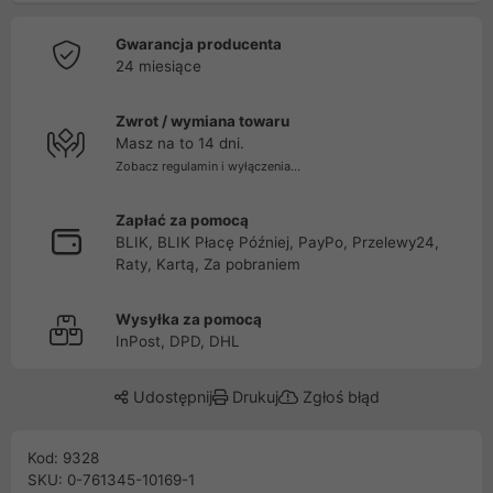
Gwarancja producenta
24 miesiące
Zwrot / wymiana towaru
Masz na to 14 dni.
Zobacz regulamin i wyłączenia...
Zapłać za pomocą
BLIK, BLIK Płacę Później, PayPo, Przelewy24,
Raty, Kartą, Za pobraniem
Wysyłka za pomocą
InPost, DPD, DHL
Udostępnij
Drukuj
Zgłoś błąd
Kod: 9328
SKU: 0-761345-10169-1