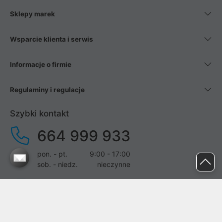
Sklepy marek
Wsparcie klienta i serwis
Informacje o firmie
Regulaminy i regulacje
Szybki kontakt
664 999 933
pon. - pt.
9:00 - 17:00
sob. - niedz.
nieczynne
pomoc@proline.pl
Dołącz do nas