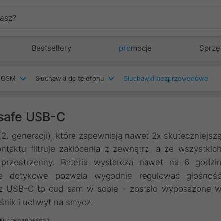
Bestsellery
pro
mocje
Sprzę
w GSM
Słuchawki do telefonu
Słuchawki bezprzewodowe
gsafe USB-C
2. generacji), które zapewniają nawet 2x skuteczniejsz
ntaktu filtruje zakłócenia z zewnątrz, a ze wszystkic
przestrzenny. Bateria wystarcza nawet na 6 godzi
ie dotykowe pozwala wygodnie regulować głośnoś
e z USB-C to cud sam w sobie - zostało wyposażone 
śnik i uchwyt na smycz.
N: 195949052637