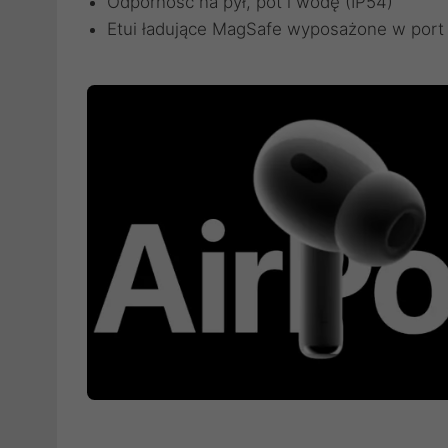
Odporność na pył, pot i wodę (IP54)
Etui ładujące MagSafe wyposażone w port