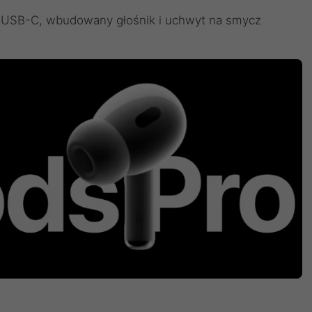
 USB-C, wbudowany głośnik i uchwyt na smycz