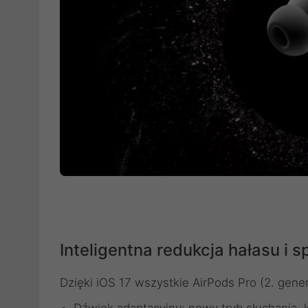
Inteligentna redukcja hałasu i 
Dzięki iOS 17 wszystkie AirPods Pro (2. gener
Dźwięk adaptacyjny: nowy tryb słuchania, 