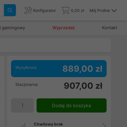
Konfigurator
0,00 zł
Mój Proline
t gamingowy
Wyprzedaż
Kontakt
889,00 zł
Wysyłkowa:
ą
907,00 zł
Stacjonarna:
h
n
ć
Dodaj do koszyka
w
Chwilowy brak