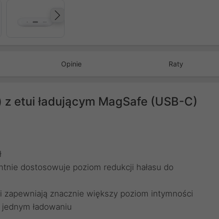
Następny
Opinie
Raty
i) z etui ładującym MagSafe (USB-C)
ł
ntnie dostosowuje poziom redukcji hałasu do
i zapewniają znacznie większy poziom intymności
a jednym ładowaniu