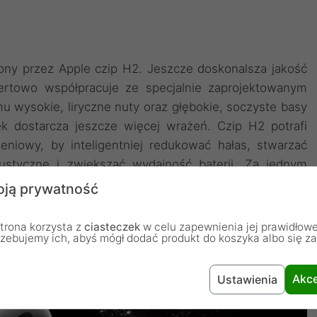
ony przez Apple czip H2. Jeszcze doskonalsza jakość
certowo współpracuje ze specjalnie zaprojektowanym
 wysokie, liryczne nuty oraz głębokie, soczyste basy
k dostarcza jeszcze więcej wrażeń. Czip H2 potrafi
eniowy, by inteligentniej redukować hałas, stwarzać
ustyczne i zwiększać wydajność baterii. Za jednym
ją prywatność
trona korzysta z
ciasteczek
w celu zapewnienia jej prawidłowe
rzebujemy ich, abyś mógł dodać produkt do koszyka albo się z
Akce
Ustawienia