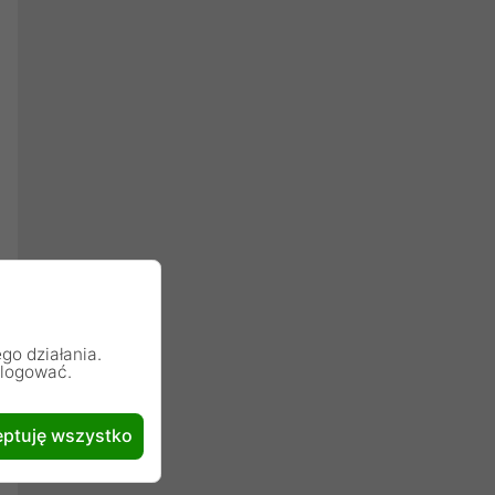
go działania.
alogować.
ptuję wszystko