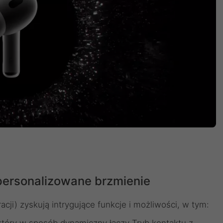
spersonalizowane brzmienie
acji) zyskują intrygujące funkcje i możliwości, w tym:
który w sposób dynamiczny łączy Tryb kontaktu z