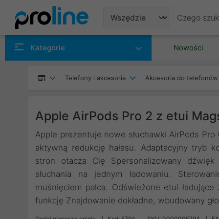
Produkty
Kategorie
Nowości
Producenci
Telefony i akcesoria
Akcesoria do telefonó
Kategorie
Apple AirPods Pro 2 z etui Ma
Apple prezentuje nowe słuchawki AirPods Pro (
aktywną redukcję hałasu. Adaptacyjny tryb ko
stron otacza Cię Spersonalizowany dźwięk 
słuchania na jednym ładowaniu. Sterowan
muśnięciem palca. Odświeżone etui ładując
funkcję Znajdowanie dokładne, wbudowany gło
Dodaj pierwszą opinię
Kod: 5794
SKU: 0000005794
EA