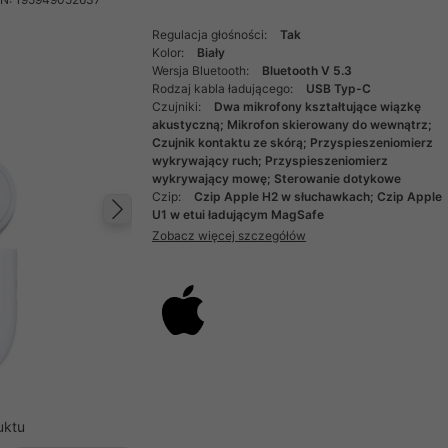
Regulacja głośności:
Tak
Kolor:
Biały
Wersja Bluetooth:
Bluetooth V 5.3
Rodzaj kabla ładującego:
USB Typ-C
Czujniki:
Dwa mikrofony kształtujące wiązkę
akustyczną; Mikrofon skierowany do wewnątrz;
Czujnik kontaktu ze skórą; Przyspieszeniomierz
wykrywający ruch; Przyspieszeniomierz
wykrywający mowę; Sterowanie dotykowe
Czip:
Czip Apple H2 w słuchawkach; Czip Apple
U1 w etui ładującym MagSafe
Następny
Zobacz więcej szczegółów
uktu