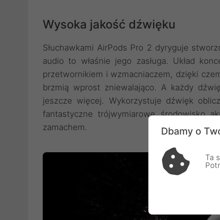
Wysoka jakość dźwięku
Słuchawkami AirPods Pro 2 dyryguje stworz
audio to właśnie jego zasługa. Układ kon
przetwornikiem i wzmacniaczem, dzięki czemu
brzmią wprost zniewalająco. A każdy dźwię
jeszcze więcej. Wykorzystuje dźwięk oblicz
fantastyczne trójwymiarowe środowisko ak
zamachem.
Dbamy o Two
Ta s
Pot