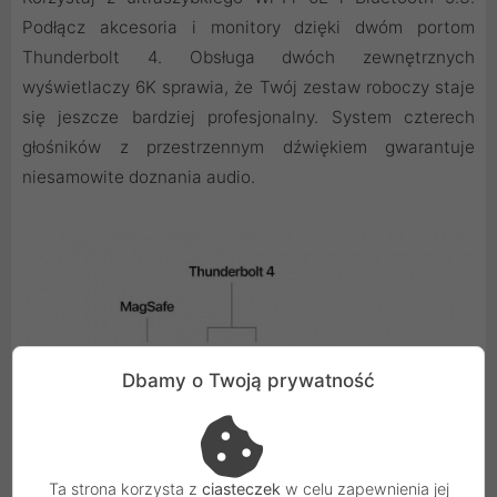
Podłącz akcesoria i monitory dzięki dwóm portom
Thunderbolt 4. Obsługa dwóch zewnętrznych
wyświetlaczy 6K sprawia, że Twój zestaw roboczy staje
się jeszcze bardziej profesjonalny. System czterech
głośników z przestrzennym dźwiękiem gwarantuje
niesamowite doznania audio.
Dbamy o Twoją prywatność
Ta strona korzysta z
ciasteczek
w celu zapewnienia jej