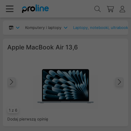
Komputery i laptopy
Laptopy, notebooki, ultrabooki
Apple MacBook Air 13,6
Poprzedni
Na
1 z 6
Dodaj pierwszą opinię