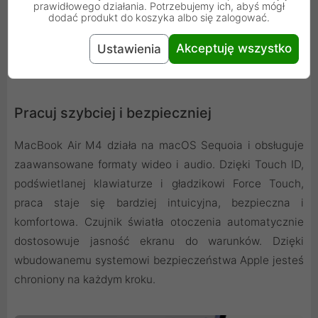
prawidłowego działania. Potrzebujemy ich, abyś mógł
dodać produkt do koszyka albo się zalogować.
Akceptuję wszystko
Ustawienia
Pracuj szybciej i bezpieczniej
MacBook Air M4 działa na macOS Sequoia i obsługuje
zaawansowane formaty wideo i audio. Dzięki Touch ID,
podświetlanej klawiaturze i gładzikowi Force Touch,
praca staje się bardziej intuicyjna, bezpieczna i
komfortowa. Czujnik światła otoczenia automatycznie
dostosowuje jasność ekranu do warunków. Dzięki
wbudowanemu systemowi bezpieczeństwa Apple jesteś
chroniony na każdym kroku.