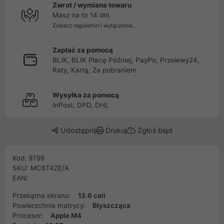
Zwrot / wymiana towaru
Masz na to 14 dni.
Zobacz regulamin i wyłączenia...
Zapłać za pomocą
BLIK, BLIK Płacę Później, PayPo, Przelewy24,
Raty, Kartą, Za pobraniem
Wysyłka za pomocą
InPost, DPD, DHL
Udostępnij
Drukuj
Zgłoś błąd
Kod: 9799
SKU: MC6T4ZE/A
EAN:
Przekątna ekranu:
13.6 cali
Powierzchnia matrycy:
Błyszcząca
Procesor:
Apple M4