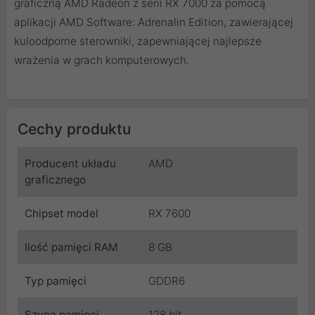
graficzną AMD Radeon z serii RX 7000 za pomocą
aplikacji AMD Software: Adrenalin Edition, zawierającej
kuloodporne sterowniki, zapewniającej najlepsze
wrażenia w grach komputerowych.
Cechy produktu
Producent układu
AMD
graficznego
Chipset model
RX 7600
Ilość pamięci RAM
8 GB
Typ pamięci
GDDR6
Szyna pamięci
128 bit