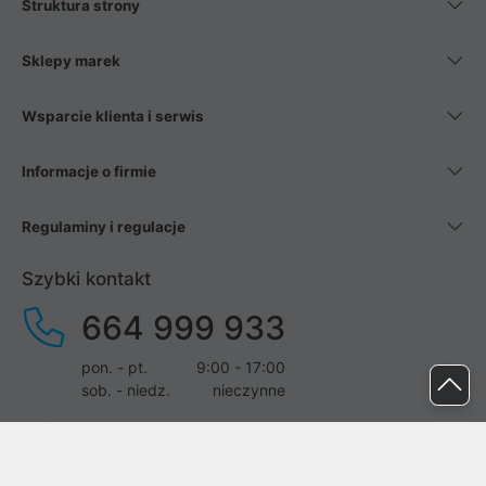
Struktura strony
Sklepy marek
Wsparcie klienta i serwis
Informacje o firmie
Regulaminy i regulacje
Szybki kontakt
664 999 933
pon. - pt.
9:00 - 17:00
sob. - niedz.
nieczynne
pomoc@proline.pl
Dołącz do nas