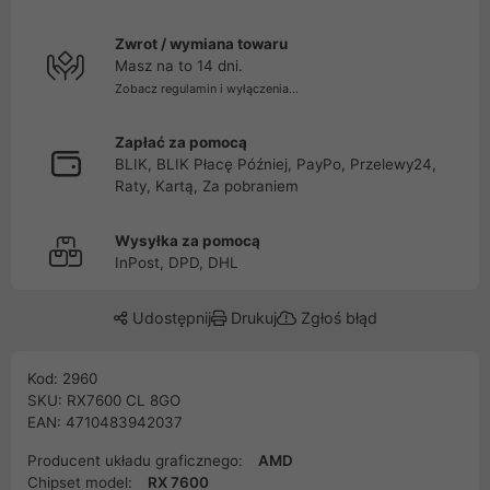
Zwrot / wymiana towaru
Masz na to 14 dni.
Zobacz regulamin i wyłączenia...
Zapłać za pomocą
BLIK, BLIK Płacę Później, PayPo, Przelewy24,
Raty, Kartą, Za pobraniem
Wysyłka za pomocą
InPost, DPD, DHL
Udostępnij
Drukuj
Zgłoś błąd
Kod: 2960
SKU: RX7600 CL 8GO
EAN: 4710483942037
Producent układu graficznego:
AMD
Chipset model:
RX 7600