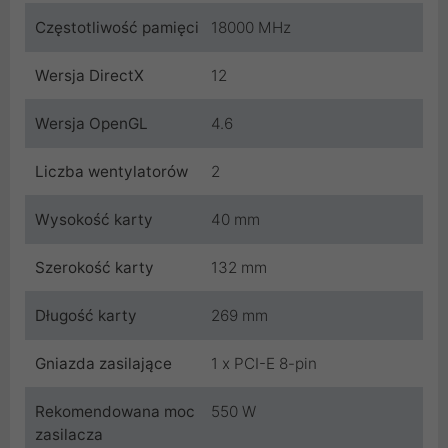
Częstotliwość pamięci
18000 MHz
Wersja DirectX
12
Wersja OpenGL
4.6
Liczba wentylatorów
2
Wysokość karty
40 mm
Szerokość karty
132 mm
Długość karty
269 mm
Gniazda zasilające
1 x PCI-E 8-pin
Rekomendowana moc
550 W
zasilacza