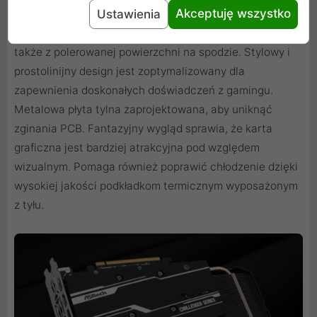
Akceptuję wszystko
powietrza, aby zoptymalizować chłodzenie nie tylko ze
Ustawienia
struktury pasków na każdej łopatce wentylatora, ale
także z polerowanej powierzchni na spodzie. Stylowy i
prostolinijny design jest zoptymalizowany dla
zapewnienia doskonałych doświadczeń z gamingu.
Metalowa płyta tylna zaprojektowana, aby uniknąć
zginania PCB. Fantazyjny wygląd sprawia, że ​​karta
graficzna jest bardziej atrakcyjna pod względem
wizualnym. Pomaga również poprawić chłodzenie dzięki
wysokiej jakości podkładkom termicznym wyposażonym
z tyłu.