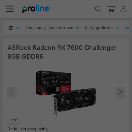
Podzespoły komputerowe
Karty graficzne
Kar
ASRock Radeon RX 7600 Challenger
8GB GDDR6
Poprzedni
Na
1 z 6
Dodaj pierwszą opinię