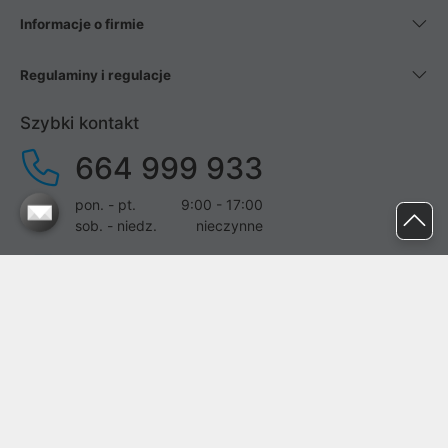
Informacje o firmie
Regulaminy i regulacje
Szybki kontakt
664 999 933
pon. - pt.
9:00 - 17:00
sob. - niedz.
nieczynne
pomoc@proline.pl
Dołącz do nas
Zgłoś błąd na stronie
Proline SA z siedzibą w Mirkowie (55-095), przy ul. Brzozowej 5,