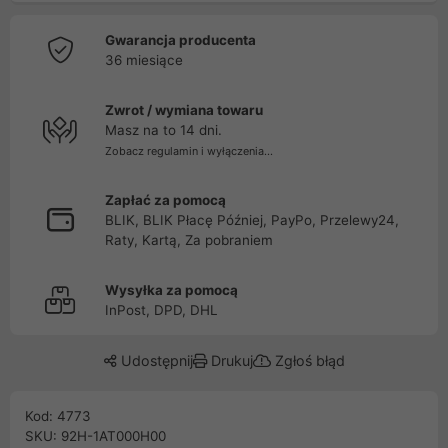
Gwarancja producenta
36 miesiące
Zwrot / wymiana towaru
Masz na to 14 dni.
Zobacz regulamin i wyłączenia...
Zapłać za pomocą
BLIK, BLIK Płacę Później, PayPo, Przelewy24,
Raty, Kartą, Za pobraniem
Wysyłka za pomocą
InPost, DPD, DHL
Udostępnij
Drukuj
Zgłoś błąd
Kod: 4773
SKU: 92H-1AT000H00