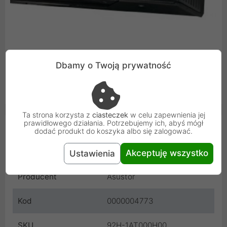
Kompatybilność
Dbamy o Twoją prywatność
Kompatybilny z urządzeniami AS-T10G3 i Flashstor
(FS6706T i FS6712X)
Ta strona korzysta z
ciasteczek
w celu zapewnienia jej
prawidłowego działania. Potrzebujemy ich, abyś mógł
Cechy produktu
dodać produkt do koszyka albo się zalogować.
Wymiary
126 x 65 x 20
Akceptuję wszystko
Ustawienia
Producent
Asustor
Kod
0000004773
SKU
92H-1AT000H00