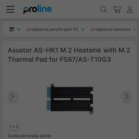
Urządzenia peryferyjne PC
Urządzenia sieciowe
Asustor AS-HK1 M.2 Heatsink with M.2
Thermal Pad for FS67/AS-T10G3
Poprzedni
Na
1 z 2
Dodaj pierwszą opinię