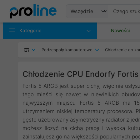
Produkty
Kategorie
Nowości
Producenci
Podzespoły komputerowe
Chłodzenie do ko
Kategorie
Chłodzenie CPU Endorfy Forti
Fortis 5 ARGB jest super cichy, więc nie usł
tego mieści się nawet w niewielkich obudo
najwyższym miejscu Fortis 5 ARGB ma 15,5
utrzymaniem niskiej temperatury procesora. P
gęsto użebrowany asymetryczny radiator z je
możesz liczyć na cichą pracę i wysoką kultur
zainstalujesz go na większości popularnych pods