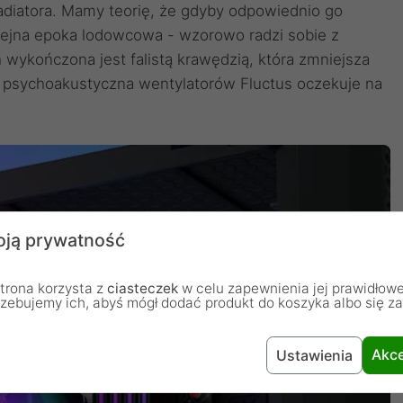
adiatora. Mamy teorię, że gdyby odpowiednio go
olejna epoka lodowcowa - wzorowo radzi sobie z
 wykończona jest falistą krawędzią, która zmniejsza
a psychoakustyczna wentylatorów Fluctus oczekuje na
ją prywatność
trona korzysta z
ciasteczek
w celu zapewnienia jej prawidłowe
rzebujemy ich, abyś mógł dodać produkt do koszyka albo się z
Akce
Ustawienia