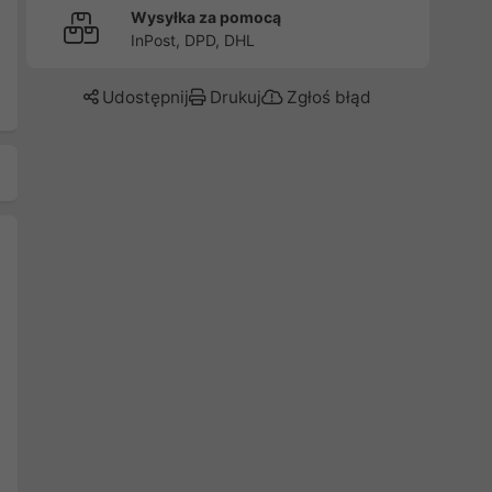
Wysyłka za pomocą
InPost, DPD, DHL
Udostępnij
Drukuj
Zgłoś błąd