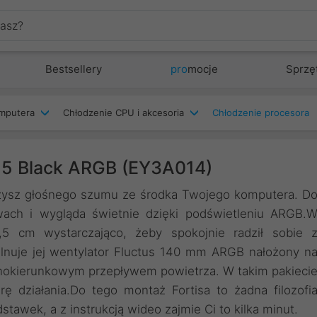
Bestsellery
pro
mocje
Sprzę
mputera
Chłodzenie CPU i akcesoria
Chłodzenie procesora
s 5 Black ARGB (EY3A014)
yszysz głośnego szumu ze środka Twojego komputera. D
wach i wygląda świetnie dzięki podświetleniu ARGB.
 cm wystarczająco, żeby spokojnie radził sobie 
ilnuje jej wentylator Fluctus 140 mm ARGB nałożony n
dnokierunkowym przepływem powietrza. W takim pakieci
ę działania.Do tego montaż Fortisa to żadna filozofi
tawek, a z instrukcją wideo zajmie Ci to kilka minut.