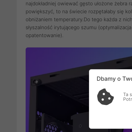
najdokładniej owiewać gęsto ułożone żebra r
powiększyć, to na świecie rozpętałaby się k
obniżaniem temperatury.Do tego każda z nich
słyszalność irytującego szumu (optymalizacj
opatentowanie).
Dbamy o Two
Ta s
Pot