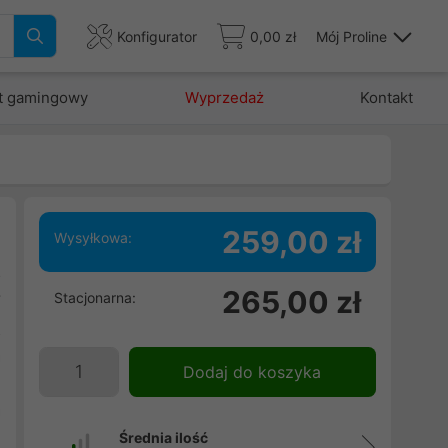
Konfigurator
0,00 zł
Mój Proline
t gamingowy
Wyprzedaż
Kontakt
259,00 zł
Wysyłkowa:
o
265,00 zł
Stacjonarna:
W
z
a
Dodaj do koszyka
e
a
Średnia ilość