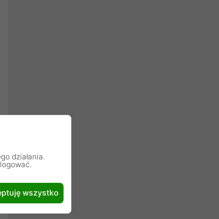
go działania.
alogować.
ptuję wszystko