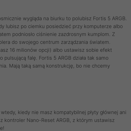
kosmicznie wygląda na biurku to polubisz Fortis 5 ARGB.
edy lubisz po ciemku posiedzieć przy komputerze albo
atem podniosło ciśnienie zazdrosnym kumplom. Z
lera do swojego centrum zarządzania światem.
sz 16 milionów opcji) albo ustawisz sobie efekt
bo pulsującą falę. Fortis 5 ARGB działa tak samo
enia. Mają taką samą konstrukcję, bo nie chcemy
tedy, kiedy nie masz kompatybilnej płyty głównej ani
z kontroler Nano-Reset ARGB, z którym ustawisz
e!