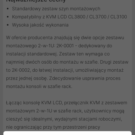
Standardowy zestaw szyn montażowych
Kompatybilny z KVM LCD CL3800 / CL3700 / CL3100
Wysoka jakość wykonania
W ofercie producenta znajdują się dwie opcje zestawu
montażowego 2-w-1U: 2K-0001 - dedykowany do
instalacji standardowej. Zestaw ten wymaga co
najmniej dwóch osób do montażu w szafie. Drugi zestaw
to 2K-0002, do łatwej instalacji, umożliwiający montaż
przez jednej osobę. Zdecydowanie usprawnia proces
montażu konsoli w szafie rack.
Łącząc konsolę KVM LCD, przełącznik KVM z zestawem
montażowym 2-w-1U w szafie rack, użytkownicy mogą
cieszyć się idealnymi, wydajnymi stacjami roboczymi,
nie ograniczając przy tym przestrzeni pracy