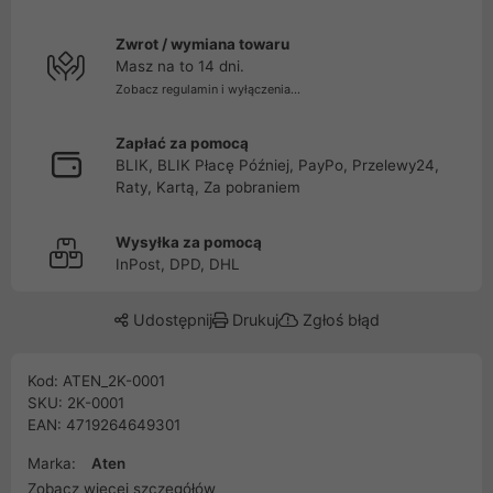
Zwrot / wymiana towaru
Masz na to 14 dni.
Zobacz regulamin i wyłączenia...
Zapłać za pomocą
BLIK, BLIK Płacę Później, PayPo, Przelewy24,
Raty, Kartą, Za pobraniem
Wysyłka za pomocą
InPost, DPD, DHL
Udostępnij
Drukuj
Zgłoś błąd
Kod: ATEN_2K-0001
SKU: 2K-0001
EAN: 4719264649301
Marka:
Aten
Zobacz więcej szczegółów