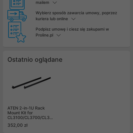
mailem
Wybierz sposób zawarcia umowy, poprzez
kuriera lub online
Podpisz umowę i ciesz się zakupami w
Proline.pl
Ostatnio oglądane
ATEN 2-in-1U Rack
Mount Kit for
CL3100/CL3700/CL3800
Standard Installation
352,00 zł
2K-0001