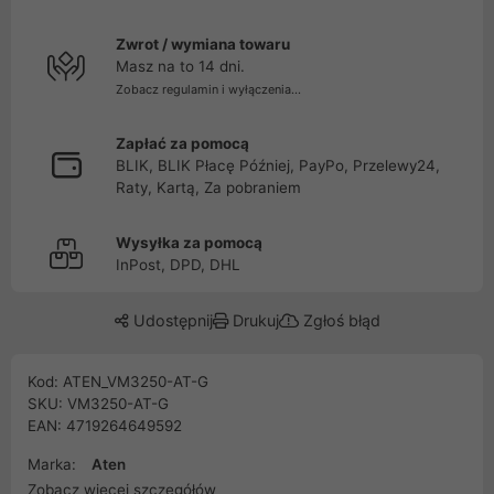
Zwrot / wymiana towaru
Masz na to 14 dni.
Zobacz regulamin i wyłączenia...
Zapłać za pomocą
BLIK, BLIK Płacę Później, PayPo, Przelewy24,
Raty, Kartą, Za pobraniem
Wysyłka za pomocą
InPost, DPD, DHL
Udostępnij
Drukuj
Zgłoś błąd
Kod: ATEN_VM3250-AT-G
SKU: VM3250-AT-G
EAN: 4719264649592
Marka:
Aten
Zobacz więcej szczegółów