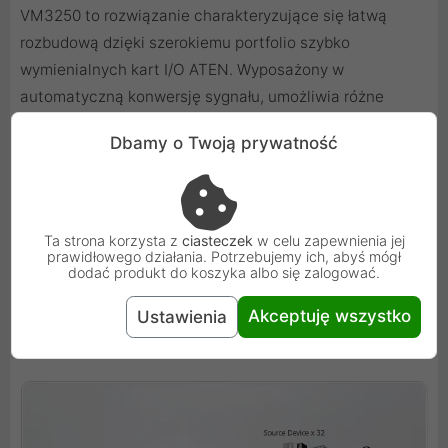
VM3250 to rozwiązanie charakteryzujące się łatwą
rozbudową dzięki szerokiemu portfolio szybko
wymienialnych kart I/O ATEN. Wyposażony w
automatyczną konwersję sygnału, umożliwia różne
kombinacje interfejsów cyfrowych i analogowych w tym
Dbamy o Twoją prywatność
światłowód, HDBaseT, DisplayPort, HDMI, DVI, 3G-SDI
oraz VGA. Elastyczność i rozszerzalność czynią VM3250
rozwiązaniem idealnym do dużych instalacji AV takich
jak studia telewizyjne, centra kontroli powiązane z
Ta strona korzysta z
ciasteczek
w celu zapewnienia jej
prawidłowego działania. Potrzebujemy ich, abyś mógł
zarządzaniem ruchem i transportem, centra kontroli
dodać produkt do koszyka albo się zalogować.
służb porządkowych i każdej innej instalacji, które
wymaga spersonalizowanego przekierowywania sygnału
Akceptuję wszystko
Ustawienia
A/V.