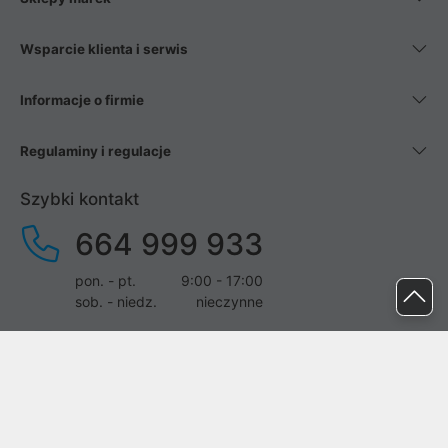
Wsparcie klienta i serwis
Informacje o firmie
Regulaminy i regulacje
Szybki kontakt
664 999 933
pon. - pt.
9:00 - 17:00
sob. - niedz.
nieczynne
pomoc@proline.pl
Dołącz do nas