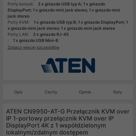
Porty konsoli:
2 x gniazdo USB typ A; 1 x gniazdo
DisplayPort; 1 x gniazdo mini jack stereo; 1 x gniazdo mini
jack stereo
Porty KVM:
1 x gniazdo USB typ B; 1 x gniazdo DisplayPort; 1
x gniazdo mini jack stereo; 1 x gniazdo mini jack stereo
Porty LAN:
2 x gniazdo RJ-45
:
1 x gniazdo USB Mini-B
Zobacz więcej szczegółów
Opis
Cechy
Opinie
Raty
ATEN CN9950-AT-G Przełącznik KVM over
IP 1-portowy przełącznik KVM over IP
DisplayPort 4K z 1 współdzielonym
lokalnym/zdalnym dostępem