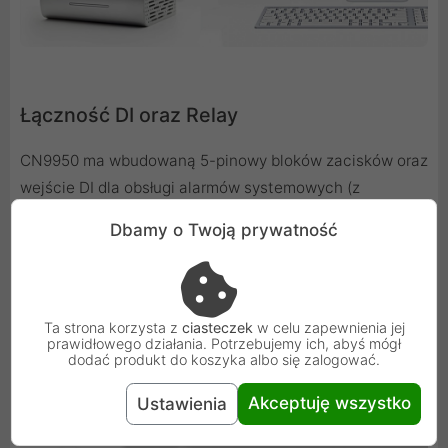
Łączność DI oraz Relay
CN9950 ma wbudowaną 5-pinowy bloków zacisków oraz
wejście DI dla obsługi alarmów systemowych (z
termometru, czujnika drzwi czy wilgotności), jak również
Dbamy o Twoją prywatność
terminal Relay kontrolujący zdalne uruchamianie i
resetowanie PC lub serwera.
Ta strona korzysta z
ciasteczek
w celu zapewnienia jej
prawidłowego działania. Potrzebujemy ich, abyś mógł
dodać produkt do koszyka albo się zalogować.
Akceptuję wszystko
Ustawienia