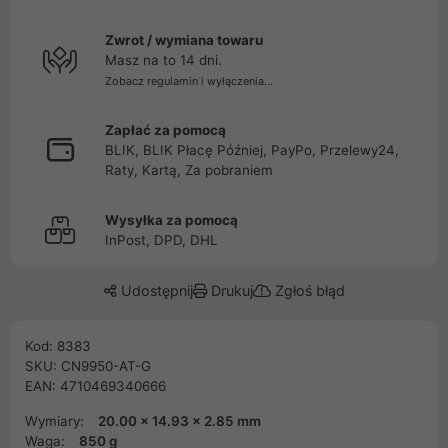
Zwrot / wymiana towaru
Masz na to 14 dni.
Zobacz regulamin i wyłączenia...
Zapłać za pomocą
BLIK, BLIK Płacę Później, PayPo, Przelewy24,
Raty, Kartą, Za pobraniem
Wysyłka za pomocą
InPost, DPD, DHL
Udostępnij
Drukuj
Zgłoś błąd
Kod: 8383
SKU: CN9950-AT-G
EAN: 4710469340666
Wymiary:
20.00 x 14.93 x 2.85 mm
Waga:
850 g