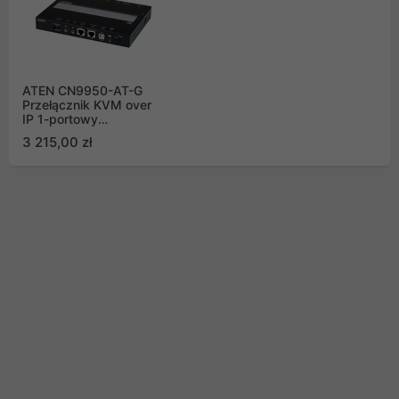
ATEN CN9950-AT-G
Przełącznik KVM over
IP 1-portowy
przełącznik KVM over
3 215,00 zł
IP DisplayPort 4K z 1
współdzielonym
lokalnym/zdalnym
dostępem