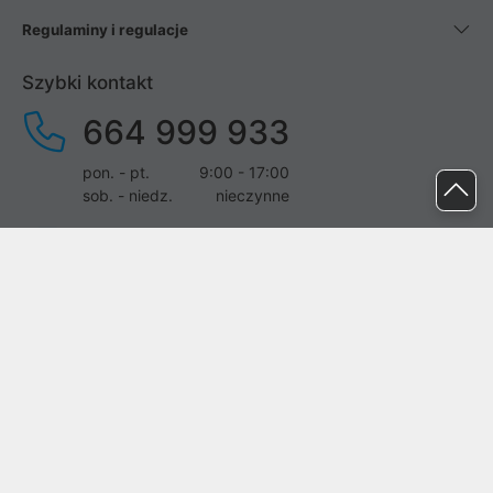
Regulaminy i regulacje
Szybki kontakt
664 999 933
pon. - pt.
9:00 - 17:00
sob. - niedz.
nieczynne
pomoc@proline.pl
Dołącz do nas
Zgłoś błąd na stronie
Proline SA z siedzibą w Mirkowie (55-095), przy ul. Brzozowej 5,
wpisana do rejestru przedsiębiorców Krajowego Rejestru Sądowego
przez Sąd Rejonowy dla Wrocławia-Fabrycznej we Wrocławiu, VI
Wydział Gospodarczy Krajowego Rejestru Sądowego pod nr KRS: