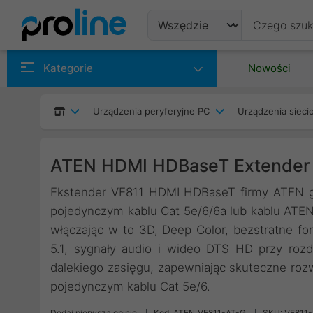
Produkty
Kategorie
Nowości
Producenci
Urządzenia peryferyjne PC
Urządzenia siec
Kategorie
ATEN HDMI HDBaseT Extender
Ekstender VE811 HDMI HDBaseT firmy ATEN g
pojedynczym kablu Cat 5e/6/6a lub kablu ATEN 
włączając w to 3D, Deep Color, bezstratne for
5.1, sygnały audio i wideo DTS HD przy roz
dalekiego zasięgu, zapewniając skuteczne ro
pojedynczym kablu Cat 5e/6.
Dodaj pierwszą opinię
Kod: ATEN_VE811-AT-G
SKU: VE811