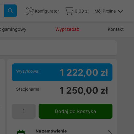
Konfigurator
0,00 zł
Mój Proline
t gamingowy
Wyprzedaż
Kontakt
1 222,00 zł
Wysyłkowa:
o
1 250,00 zł
Stacjonarna:
I
l
b
Dodaj do koszyka
o
Na zamówienie