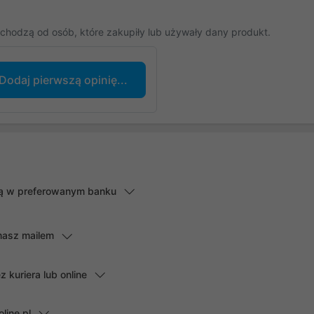
chodzą od osób, które zakupiły lub używały dany produkt.
Dodaj pierwszą opinię...
lną w preferowanym banku
masz mailem
kuriera lub online
line.pl