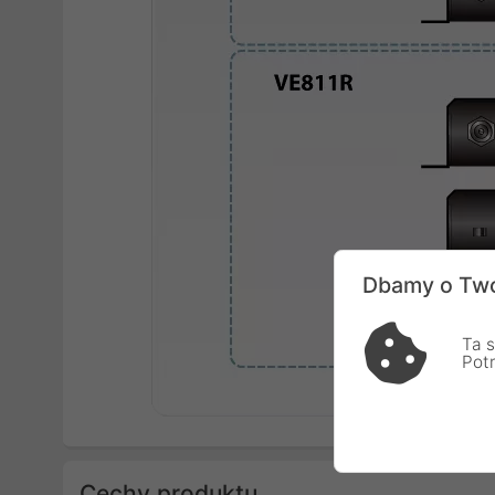
Dbamy o Two
Ta s
Pot
Cechy produktu