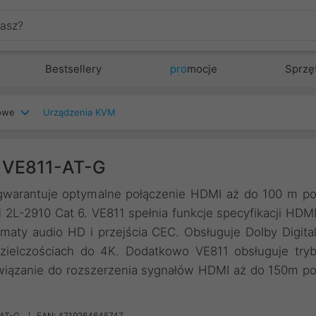
Bestsellery
pro
mocje
Sprzę
iowe
Urządzenia KVM
 VE811-AT-G
warantuje optymalne połączenie HDMI aż do 100 m p
2L-2910 Cat 6. VE811 spełnia funkcje specyfikacji HDM
maty audio HD i przejścia CEC. Obsługuje Dolby Digita
dzielczościach do 4K. Dodatkowo VE811 obsługuje try
związanie do rozszerzenia sygnałów HDMI aż do 150m p
-AT-G
EAN: 4719264645747