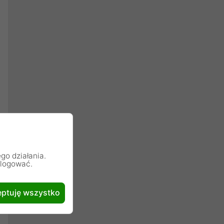
go działania.
alogować.
ptuję wszystko