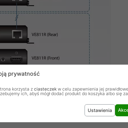
ją prywatność
trona korzysta z
ciasteczek
w celu zapewnienia jej prawidłowe
rzebujemy ich, abyś mógł dodać produkt do koszyka albo się z
Akce
Ustawienia