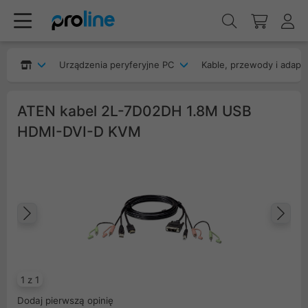
Urządzenia peryferyjne PC
Kable, przewody i adapt
ATEN kabel 2L-7D02DH 1.8M USB
HDMI-DVI-D KVM
Poprzedni
Na
1 z 1
Dodaj pierwszą opinię