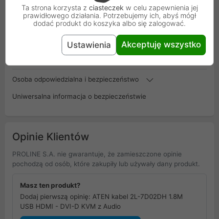
Ta strona korzysta z
ciasteczek
w celu zapewnienia jej
prawidłowego działania. Potrzebujemy ich, abyś mógł
EAN
4719264645648
dodać produkt do koszyka albo się zalogować.
Akceptuję wszystko
Ustawienia
Gwarancja
24 miesiące
producenta
Osoba odpowiedzialna i bezpieczeństwo
Uniwersalna informacja o bezpieczeństwie
Opinie Klientów
PROLINE S.A. nie gwarantuje, że zamieszczone opinie
pochodzą od osób, które zakupiły lub używały dany produkt.
Masz ten produkt?
Dodaj pierwszą opinię: ATEN kabel 2L-7D02DH 1.8M
USB HDMI - DVI-D KVM z Audio