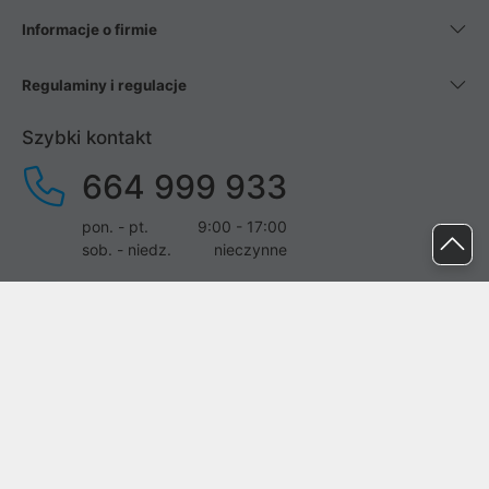
Informacje o firmie
Regulaminy i regulacje
Szybki kontakt
664 999 933
pon. - pt.
9:00 - 17:00
sob. - niedz.
nieczynne
pomoc@proline.pl
Dołącz do nas
Zgłoś błąd na stronie
Proline SA z siedzibą w Mirkowie (55-095), przy ul. Brzozowej 5,