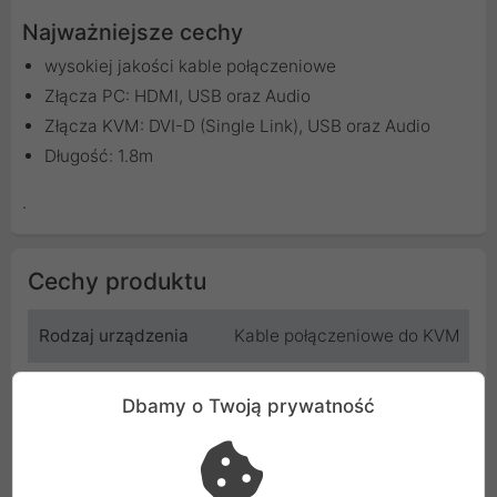
Najważniejsze cechy
wysokiej jakości kable połączeniowe
Złącza PC: HDMI, USB oraz Audio
Złącza KVM: DVI-D (Single Link), USB oraz Audio
Długość: 1.8m
.
Cechy produktu
Rodzaj urządzenia
Kable połączeniowe do KVM
Producent
Aten
Dbamy o Twoją prywatność
Kod
ATEN_2L-7D02DH
SKU
2L-7D02DH