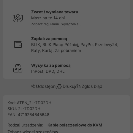
Zwrot / wymiana towaru
Masz na to 14 dni.
Zobacz regulamin i wyłączenia...
Zapłać za pomocą
BLIK, BLIK Płacę Później, PayPo, Przelewy24,
Raty, Kartą, Za pobraniem
Wysyłka za pomocą
InPost, DPD, DHL
Udostępnij
Drukuj
Zgłoś błąd
Kod: ATEN_2L-7D02DH
SKU: 2L-7D02DH
EAN: 4719264645648
Rodzaj urządzenia:
Kable połączeniowe do KVM
Zobacz więcej szczegółów