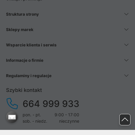
Struktura strony
Sklepy marek
Wsparcie klienta i serwis
Informacje o firmie
Regulaminy i regulacje
Szybki kontakt
664 999 933
pon. - pt.
9:00 - 17:00
sob. - niedz.
nieczynne
pomoc@proline.pl