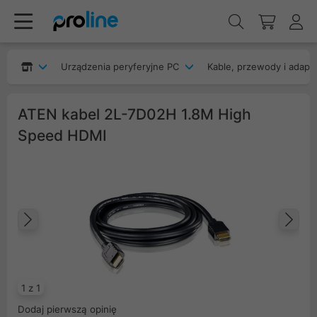
Urządzenia peryferyjne PC
Kable, przewody i adapt
ATEN kabel 2L-7D02H 1.8M High
Speed HDMI
Poprzedni
Na
1 z 1
Dodaj pierwszą opinię