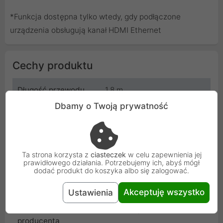
*Funkcja dostępna tylko wtedy, gdy podłączone
urządzenia obsługują kanał HDMI Ethernet
Cechy produktu
Długość przewodu
1.8 m
Dbamy o Twoją prywatność
Producent
Aten
Kod
ATEN_2L-7D02H
Ta strona korzysta z
ciasteczek
w celu zapewnienia jej
SKU
2L-7D02H-1
prawidłowego działania. Potrzebujemy ich, abyś mógł
dodać produkt do koszyka albo się zalogować.
EAN
4719264641008
Akceptuję wszystko
Ustawienia
Gwarancja
24 miesiące
producenta