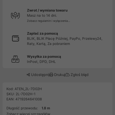
Zwrot / wymiana towaru
Masz na to 14 dni.
Zobacz regulamin i wyłączenia...
Zapłać za pomocą
BLIK, BLIK Płacę Później, PayPo, Przelewy24,
Raty, Kartą, Za pobraniem
Wysyłka za pomocą
InPost, DPD, DHL
Udostępnij
Drukuj
Zgłoś błąd
Kod: ATEN_2L-7D02H
SKU: 2L-7D02H-1
EAN: 4719264641008
Długość przewodu:
1.8 m
Zobacz więcej szczegółów