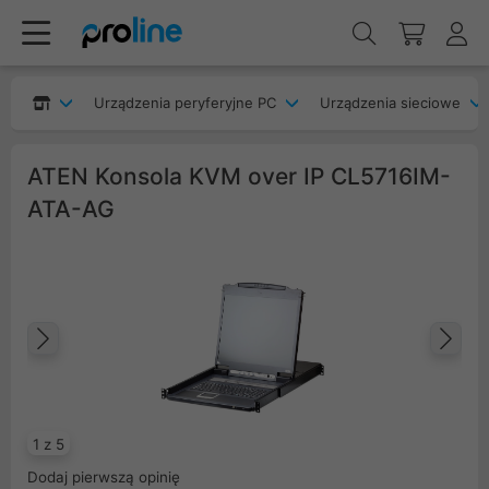
Urządzenia peryferyjne PC
Urządzenia sieciowe
ATEN Konsola KVM over IP CL5716IM-
ATA-AG
Poprzedni
Na
1 z 5
Dodaj pierwszą opinię