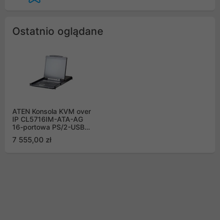
Ostatnio oglądane
ATEN Konsola KVM over
IP CL5716IM-ATA-AG
16-portowa PS/2-USB
VGA 17" LCD z portem
7 555,00 zł
Daisy-Chain