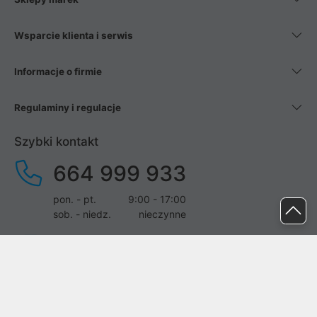
Wsparcie klienta i serwis
Informacje o firmie
Regulaminy i regulacje
Szybki kontakt
664 999 933
pon. - pt.
9:00 - 17:00
sob. - niedz.
nieczynne
pomoc@proline.pl
Dołącz do nas