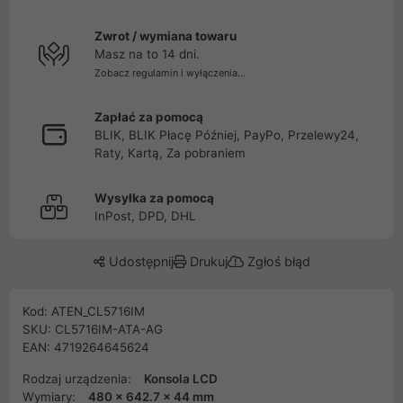
Zwrot / wymiana towaru
Masz na to 14 dni.
Zobacz regulamin i wyłączenia...
Zapłać za pomocą
BLIK, BLIK Płacę Później, PayPo, Przelewy24,
Raty, Kartą, Za pobraniem
Wysyłka za pomocą
InPost, DPD, DHL
Udostępnij
Drukuj
Zgłoś błąd
Kod: ATEN_CL5716IM
SKU: CL5716IM-ATA-AG
EAN: 4719264645624
Rodzaj urządzenia:
Konsola LCD
Wymiary:
480 x 642.7 x 44 mm