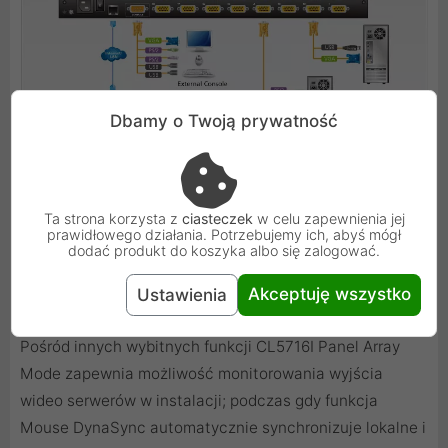
Dbamy o Twoją prywatność
Ta strona korzysta z
ciasteczek
w celu zapewnienia jej
prawidłowego działania. Potrzebujemy ich, abyś mógł
dodać produkt do koszyka albo się zalogować.
Akceptuję wszystko
Ustawienia
Pośród innych wybitnych funkcji CL5716I Panel Array
Mode zapewnia możliwość monitorowania wyjścia
wideo serwerów w instalacji; podczas gdy funkcja
Mouse DynaSync automatycznie synchronizuje lokalne i