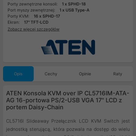
Porty zewnętrzne konsoli:
1 x SPHD-18
Port myszy zewnętrznej:
1 x USB Type-A
Porty KVM:
16 x SPHD-17
Ekran:
17" TFT-LCD
Zobacz więcej szczegółów
Opis
Cechy
Opinie
Raty
ATEN Konsola KVM over IP CL5716IM-ATA-
AG 16-portowa PS/2-USB VGA 17" LCD z
portem Daisy-Chain
CL5716I Slideaway Przełącznik LCD KVM Switch jest
jednostką sterującą, która pozwala na dostęp do wielu