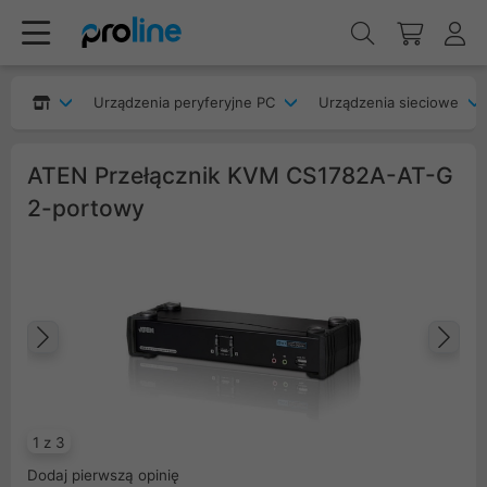
Urządzenia peryferyjne PC
Urządzenia sieciowe
ATEN Przełącznik KVM CS1782A-AT-G
2-portowy
Poprzedni
Na
1 z 3
Dodaj pierwszą opinię