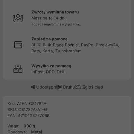
Zwrot / wymiana towaru
Masz na to 14 dni.
Zobacz regulamin i wyłączenia...
Zapłać za pomocą
BLIK, BLIK Płacę Później, PayPo, Przelewy24,
Raty, Kartą, Za pobraniem
Wysyłka za pomocą
InPost, DPD, DHL
Udostępnij
Drukuj
Zgłoś błąd
Kod: ATEN_CS1782A
SKU: CS1782A-AT-G
EAN: 4710423777088
Waga:
900 g
Obudowa:
Metal