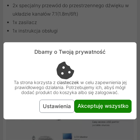
2x specjalny przewód do przestrzennego dźwięku w
układzie kanałów 7.1(1.8m/6ft)
1x zasilacz
1x instrukcja obsługi
Dbamy o Twoją prywatność
Schemat:
Ta strona korzysta z
ciasteczek
w celu zapewnienia jej
prawidłowego działania. Potrzebujemy ich, abyś mógł
dodać produkt do koszyka albo się zalogować.
Akceptuję wszystko
Ustawienia