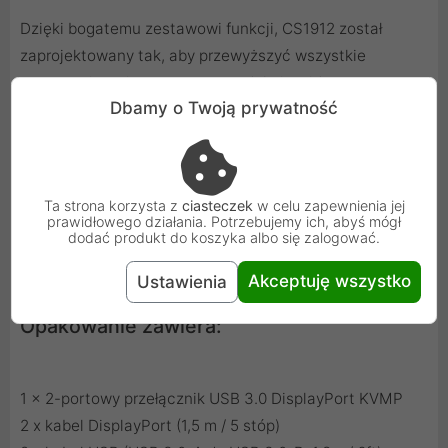
Dzięki bogatemu zestawowi funkcji, CS1912 został
zaprojektowany tak, aby przewyższyć wszystkie
wymagania związane z postprodukcją wideo,
Dbamy o Twoją prywatność
projektowaniem CAD i aplikacjami, które mają duże
zapotrzebowanie na precyzyjną klarowność i duży
transfer danych. CS1912 pozwala na dzielenie się
dźwiękiem z każdego komputera i jakością HD podczas
Ta strona korzysta z
ciasteczek
w celu zapewnienia jej
transmisji przez DisplayPort, aby zaoferować
prawidłowego działania. Potrzebujemy ich, abyś mógł
dodać produkt do koszyka albo się zalogować.
ekscytujące wrażenia dźwiękowe.
Akceptuję wszystko
Ustawienia
Opakowanie zawiera:
1 x 2-portowy przełącznik USB 3.0 DisplayPort KVMP
2 x kabel DisplayPort (1,5 m / 5 stóp)