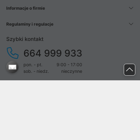
Informacje o firmie
Regulaminy i regulacje
Szybki kontakt
664 999 933
pon. - pt.
9:00 - 17:00
sob. - niedz.
nieczynne
pomoc@proline.pl
Dołącz do nas
Zgłoś błąd na stronie
Proline SA z siedzibą w Mirkowie (55-095), przy ul. Brzozowej 5,