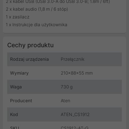
2 x kabel USB (USB 3.0-A do USB 3.0-B; 1.8m / 6ft)
2 x kabel audio (1,8 m / 6 stóp)
1 x zasilacz
1 x Instrukcje dla użytkownika
Cechy produktu
Rodzaj urządzenia
Przełącznik
Wymiary
210x88x55 mm
Waga
730 g
Producent
Aten
Kod
ATEN_CS1912
SKU
CS1912-AT-G