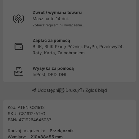
Zwrot / wymiana towaru
Masz na to 14 dni.
Zobacz regulamin i wyłączenia...
Zapłać za pomocą
BLIK, BLIK Płacę Później, PayPo, Przelewy24,
Raty, Kartą, Za pobraniem
Wysyłka za pomocą
InPost, DPD, DHL
Udostępnij
Drukuj
Zgłoś błąd
Kod: ATEN_CS1912
SKU: CS1912-AT-G
EAN: 4719264645037
Rodzaj urządzenia:
Przełącznik
Wymiary:
210x88x55 mm