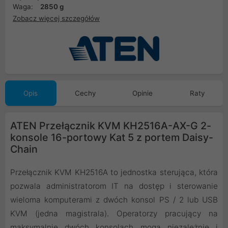
Waga:
2850 g
Zobacz więcej szczegółów
Opis
Cechy
Opinie
Raty
ATEN Przełącznik KVM KH2516A-AX-G 2-
konsole 16-portowy Kat 5 z portem Daisy-
Chain
Przełącznik KVM KH2516A to jednostka sterująca, która
pozwala administratorom IT na dostęp i sterowanie
wieloma komputerami z dwóch konsol PS / 2 lub USB
KVM (jedna magistrala). Operatorzy pracujący na
maksymalnie dwóch konsolach mogą niezależnie i