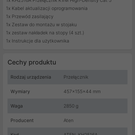
1x KH2516A Przełącznik KVM High-Density Cat 5
1x Kabel aktualizacji oprogramowania
1x Przewód zasilający
1x Zestaw do montażu w stojaku
1x zestaw nakładek na stopy (4 szt.)
1x Instrukcje dla użytkownika
Cechy produktu
Rodzaj urządzenia
Przełącznik
Wymiary
457x155x44 mm
Waga
2850 g
Producent
Aten
Kod
ATEN_KH2516A