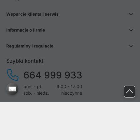
Wsparcie klienta i serwis
Informacje o firmie
Regulaminy i regulacje
Szybki kontakt
664 999 933
pon. - pt.
9:00 - 17:00
sob. - niedz.
nieczynne
pomoc@proline.pl
Dołącz do nas