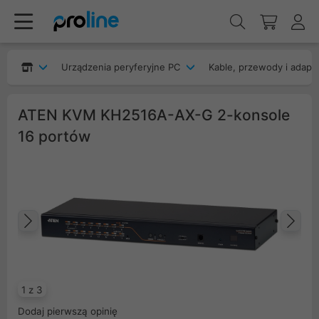
Urządzenia peryferyjne PC
Kable, przewody i adapt
ATEN KVM KH2516A-AX-G 2-konsole
16 portów
Poprzedni
Na
1 z 3
Dodaj pierwszą opinię