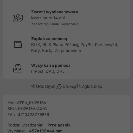
Zwrot / wymiana towaru
Masz na to 14 dni.
Zobacz regulamin i wyłączenia...
Zapłać za pomocą
BLIK, BLIK Płacę Później, PayPo, Przelewy24,
Raty, Kartą, Za pobraniem
Wysyłka za pomocą
InPost, DPD, DHL
Udostępnij
Drukuj
Zgłoś błąd
Kod: ATEN_KH2516A
SKU: KH2516A-AX-G
EAN: 4710423776876
Rodzaj urządzenia:
Przełącznik
Wymiary:
457x155x44 mm