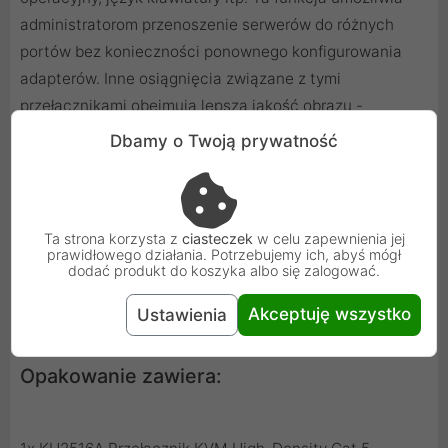
administratorom przenoszenie serwerów do różnych
portów bez konieczności ponownego konfigurowania
adapterów. Inne osiągnięcia związane z tymi
przełącznikami obejmują lepszą jakość obrazu -
zwiększenie odległości do serwerów do 50 m przy
Dbamy o Twoją prywatność
rozdzielczości 1280 x 1024 **.
Instalacja KH2516A stanowi jedno z najlepszych i
najbardziej ekonomicznych rozwiązań ATEN na rynku
Ta strona korzysta z
ciasteczek
w celu zapewnienia jej
SMB. Nie ma lepszego sposobu na zaoszczędzenie
prawidłowego działania. Potrzebujemy ich, abyś mógł
czasu, przestrzeni i pieniędzy niż na przełączniku KVM
dodać produkt do koszyka albo się zalogować.
KH2516A.
Akceptuję wszystko
Ustawienia
Opakowanie zawiera: