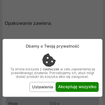
Opakowanie zawiera:
1x 4-portowy 4-portowy rozdzielacz DisplayPort VS194
Dbamy o Twoją prywatność
1x zasilacz
1x Instrukcje dla użytkownika
Cechy produktu
Ta strona korzysta z
ciasteczek
w celu zapewnienia jej
prawidłowego działania. Potrzebujemy ich, abyś mógł
dodać produkt do koszyka albo się zalogować.
Rodzaj urządzenia
Splitter
Akceptuję wszystko
Ustawienia
Wymiary
125x80x25 mm
Waga
330 g