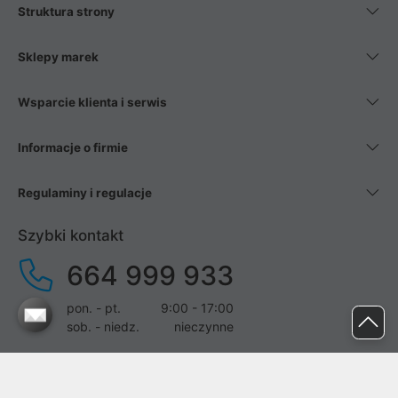
Struktura strony
Sklepy marek
Wsparcie klienta i serwis
Informacje o firmie
Regulaminy i regulacje
Szybki kontakt
664 999 933
pon. - pt.
9:00 - 17:00
sob. - niedz.
nieczynne
pomoc@proline.pl