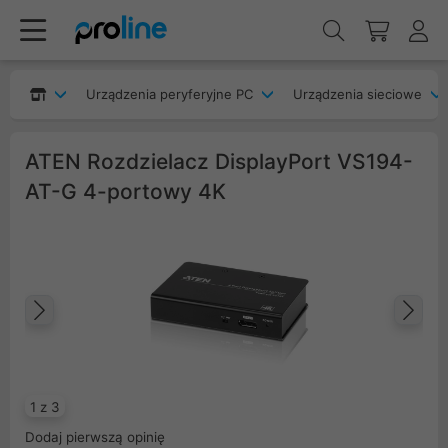
Urządzenia peryferyjne PC
Urządzenia sieciowe
ATEN Rozdzielacz DisplayPort VS194-
AT-G 4-portowy 4K
Poprzedni
Na
1 z 3
Dodaj pierwszą opinię