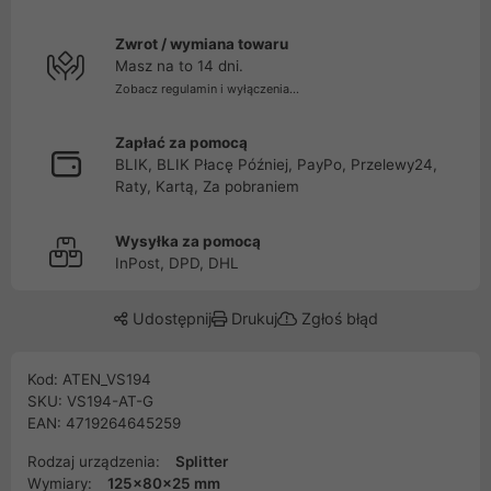
Zwrot / wymiana towaru
Masz na to 14 dni.
Zobacz regulamin i wyłączenia...
Zapłać za pomocą
BLIK, BLIK Płacę Później, PayPo, Przelewy24,
Raty, Kartą, Za pobraniem
Wysyłka za pomocą
InPost, DPD, DHL
Udostępnij
Drukuj
Zgłoś błąd
Kod: ATEN_VS194
SKU: VS194-AT-G
EAN: 4719264645259
Rodzaj urządzenia:
Splitter
Wymiary:
125x80x25 mm