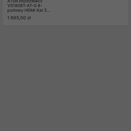
ATEN Rozdzielacz
VS1808T-AT-G 8-
portowy HDMI Kat 5
60m
1 665,00 zł