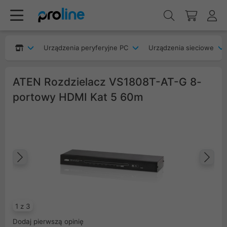
Urządzenia peryferyjne PC
Urządzenia sieciowe
ATEN Rozdzielacz VS1808T-AT-G 8-
portowy HDMI Kat 5 60m
Poprzedni
Na
1 z 3
Dodaj pierwszą opinię