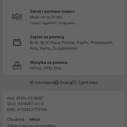
Zwrot / wymiana towaru
Masz na to 14 dni.
Zobacz regulamin i wyłączenia...
Zapłać za pomocą
BLIK, BLIK Płacę Później, PayPo, Przelewy24,
Raty, Kartą, Za pobraniem
Wysyłka za pomocą
InPost, DPD, DHL
Udostępnij
Drukuj
Zgłoś błąd
Kod: ATEN_VS1808T
SKU: VS1808T-AT-G
EAN: 4710423775749
Obudowa:
Metal
Zobacz więcej szczegółów