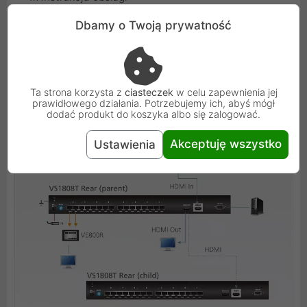
Dbamy o Twoją prywatność
Schemat:
Ta strona korzysta z
ciasteczek
w celu zapewnienia jej
prawidłowego działania. Potrzebujemy ich, abyś mógł
dodać produkt do koszyka albo się zalogować.
Akceptuję wszystko
Ustawienia