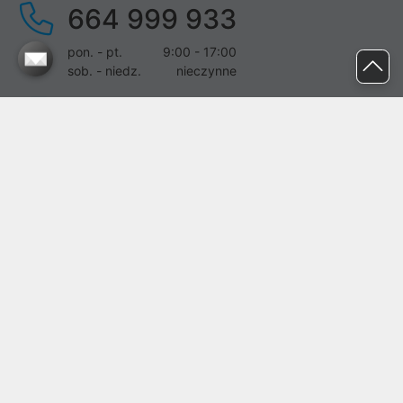
664 999 933
pon. - pt.
9:00 - 17:00
sob. - niedz.
nieczynne
pomoc@proline.pl
Dołącz do nas
Zgłoś błąd na stronie
Proline SA z siedzibą w Mirkowie (55-095), przy ul. Brzozowej 5,
wpisana do rejestru przedsiębiorców Krajowego Rejestru Sądowego
przez Sąd Rejonowy dla Wrocławia-Fabrycznej we Wrocławiu, VI
Wydział Gospodarczy Krajowego Rejestru Sądowego pod nr KRS:
0000282071, NIP: 8951898022, REGON: 020482041, BDO:
000437899. Kapitał zakładowy Spółki wynosi 500000,00 zł i został
on opłacony w całości.
© proline 1996 - 2026. Wszelkie prawa zastrzeżone.