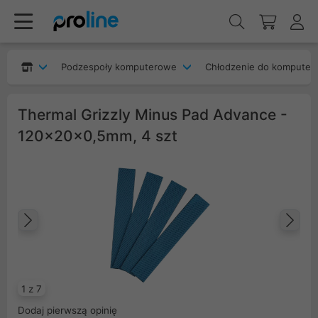
Podzespoły komputerowe
Chłodzenie do komputer
Thermal Grizzly Minus Pad Advance -
120x20x0,5mm, 4 szt
Poprzedni
Na
1 z 7
Dodaj pierwszą opinię