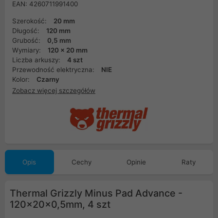
EAN: 4260711991400
Szerokość:
20 mm
Długość:
120 mm
Grubość:
0,5 mm
Wymiary:
120 x 20 mm
Liczba arkuszy:
4 szt
Przewodność elektryczna:
NIE
Kolor:
Czarny
Zobacz więcej szczegółów
Opis
Cechy
Opinie
Raty
Thermal Grizzly Minus Pad Advance -
120x20x0,5mm, 4 szt