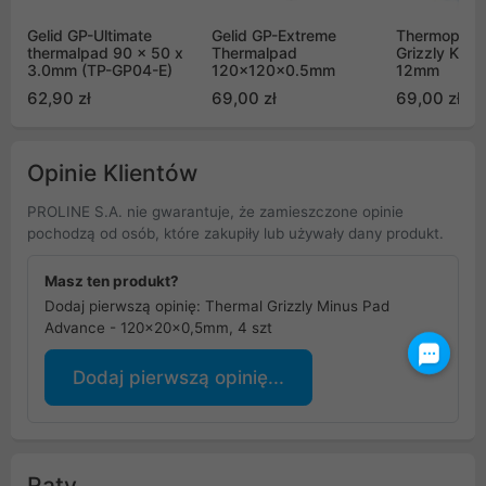
Gelid GP-Ultimate
Gelid GP-Extreme
Thermopad 
thermalpad 90 x 50 x
Thermalpad
Grizzly Kryo
3.0mm (TP-GP04-E)
120x120x0.5mm
12mm
62,90 zł
69,00 zł
69,00 zł
Opinie Klientów
PROLINE S.A. nie gwarantuje, że zamieszczone opinie
pochodzą od osób, które zakupiły lub używały dany produkt.
Masz ten produkt?
Dodaj pierwszą opinię: Thermal Grizzly Minus Pad
Advance - 120x20x0,5mm, 4 szt
Dodaj pierwszą opinię...
Raty