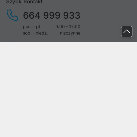
Szybki kontakt
664 999 933
pon. - pt.
9:00 - 17:00
sob. - niedz.
nieczynne
pomoc@proline.pl
Dołącz do nas
Zgłoś błąd na stronie
Proline SA z siedzibą w Mirkowie (55-095), przy ul. Brzozowej 5,
wpisana do rejestru przedsiębiorców Krajowego Rejestru Sądowego
przez Sąd Rejonowy dla Wrocławia-Fabrycznej we Wrocławiu, VI
Wydział Gospodarczy Krajowego Rejestru Sądowego pod nr KRS:
0000282071, NIP: 8951898022, REGON: 020482041, BDO:
000437899. Kapitał zakładowy Spółki wynosi 500000,00 zł i został
on opłacony w całości.