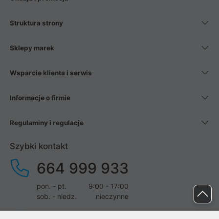
Struktura strony
Sklepy marek
Wsparcie klienta i serwis
Informacje o firmie
Regulaminy i regulacje
Szybki kontakt
664 999 933
pon. - pt.
9:00 - 17:00
sob. - niedz.
nieczynne
pomoc@proline.pl