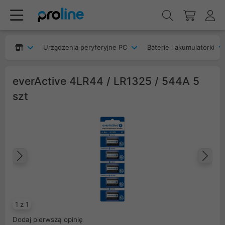
Urządzenia peryferyjne PC
Baterie i akumulatorki
everActive 4LR44 / LR1325 / 544A 5
szt
Poprzedni
Na
1 z 1
Dodaj pierwszą opinię