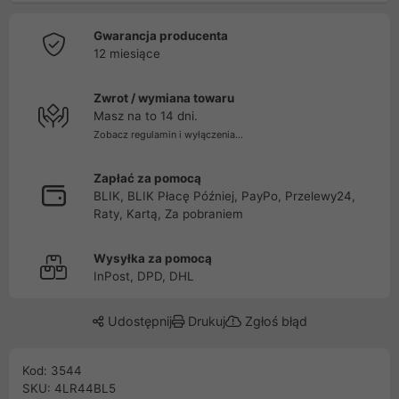
Gwarancja producenta
12 miesiące
Zwrot / wymiana towaru
Masz na to 14 dni.
Zobacz regulamin i wyłączenia...
Zapłać za pomocą
BLIK, BLIK Płacę Później, PayPo, Przelewy24,
Raty, Kartą, Za pobraniem
Wysyłka za pomocą
InPost, DPD, DHL
Udostępnij
Drukuj
Zgłoś błąd
Kod: 3544
SKU: 4LR44BL5