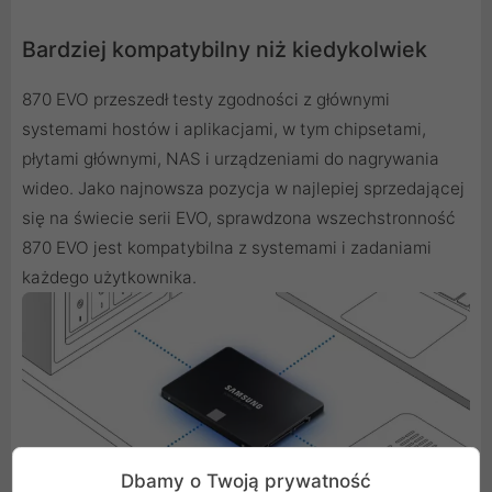
Bardziej kompatybilny niż kiedykolwiek
870 EVO przeszedł testy zgodności z głównymi
systemami hostów i aplikacjami, w tym chipsetami,
płytami głównymi, NAS i urządzeniami do nagrywania
wideo. Jako najnowsza pozycja w najlepiej sprzedającej
się na świecie serii EVO, sprawdzona wszechstronność
870 EVO jest kompatybilna z systemami i zadaniami
każdego użytkownika.
Dbamy o Twoją prywatność