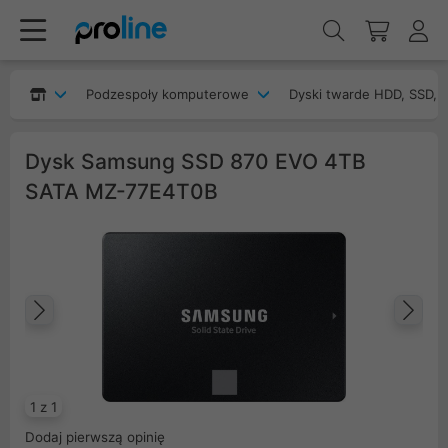
Podzespoły komputerowe
Dyski twarde HDD, SSD, 
Dysk Samsung SSD 870 EVO 4TB
SATA MZ-77E4T0B
Poprzedni
Na
1 z 1
Dodaj pierwszą opinię