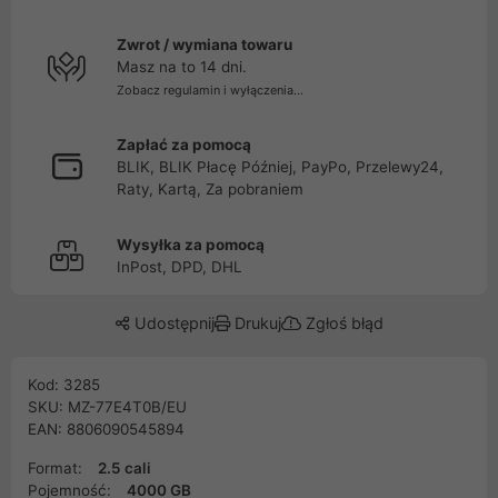
Zwrot / wymiana towaru
Masz na to 14 dni.
Zobacz regulamin i wyłączenia...
Zapłać za pomocą
BLIK, BLIK Płacę Później, PayPo, Przelewy24,
Raty, Kartą, Za pobraniem
Wysyłka za pomocą
InPost, DPD, DHL
Udostępnij
Drukuj
Zgłoś błąd
Kod: 3285
SKU: MZ-77E4T0B/EU
EAN: 8806090545894
Format:
2.5 cali
Pojemność:
4000 GB