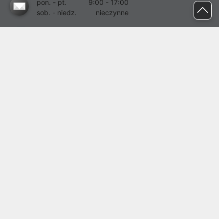
pon. - pt.
9:00 - 17:00
sob. - niedz.
nieczynne
pomoc@proline.pl
Dołącz do nas
Zgłoś błąd na stronie
Proline SA z siedzibą w Mirkowie (55-095), przy ul. Brzozowej 5,
wpisana do rejestru przedsiębiorców Krajowego Rejestru Sądowego
przez Sąd Rejonowy dla Wrocławia-Fabrycznej we Wrocławiu, VI
Wydział Gospodarczy Krajowego Rejestru Sądowego pod nr KRS:
0000282071, NIP: 8951898022, REGON: 020482041, BDO:
000437899. Kapitał zakładowy Spółki wynosi 500000,00 zł i został
on opłacony w całości.
© proline 1996 - 2026. Wszelkie prawa zastrzeżone.