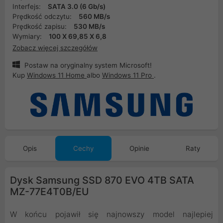
Interfejs:
SATA 3.0 (6 Gb/s)
Prędkość odczytu:
560 MB/s
Prędkość zapisu:
530 MB/s
Wymiary:
100 X 69,85 X 6,8
Zobacz więcej szczegółów
Postaw na oryginalny system Microsoft!
Kup
Windows 11 Home
albo
Windows 11 Pro
.
Opis
Cechy
Opinie
Raty
Dysk Samsung SSD 870 EVO 4TB SATA
MZ-77E4T0B/EU
W końcu pojawił się najnowszy model najlepiej