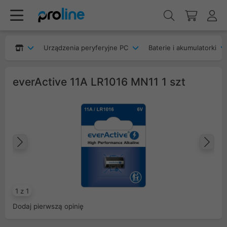
Urządzenia peryferyjne PC
Baterie i akumulatorki
everActive 11A LR1016 MN11 1 szt
Poprzedni
Na
1 z 1
Dodaj pierwszą opinię