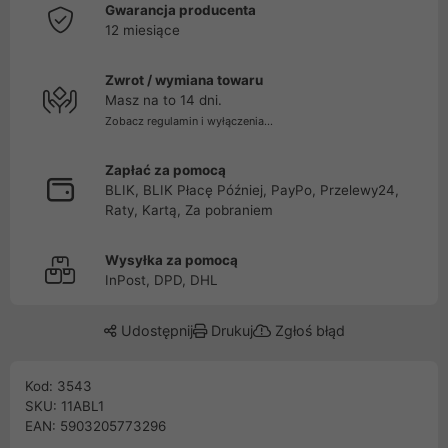
Gwarancja producenta
12 miesiące
Zwrot / wymiana towaru
Masz na to 14 dni.
Zobacz regulamin i wyłączenia...
Zapłać za pomocą
BLIK, BLIK Płacę Później, PayPo, Przelewy24,
Raty, Kartą, Za pobraniem
Wysyłka za pomocą
InPost, DPD, DHL
Udostępnij
Drukuj
Zgłoś błąd
Kod: 3543
SKU: 11ABL1
EAN: 5903205773296