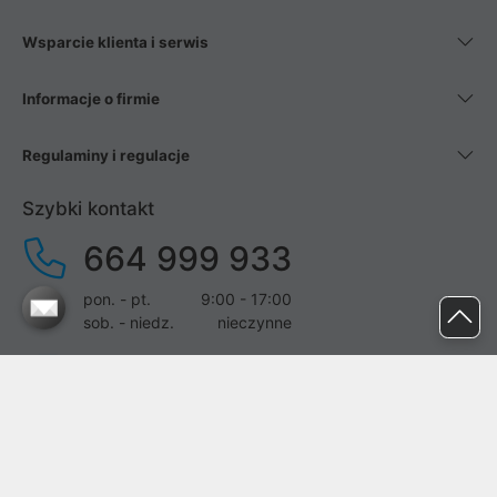
Wsparcie klienta i serwis
Informacje o firmie
Regulaminy i regulacje
Szybki kontakt
664 999 933
pon. - pt.
9:00 - 17:00
sob. - niedz.
nieczynne
pomoc@proline.pl
Dołącz do nas