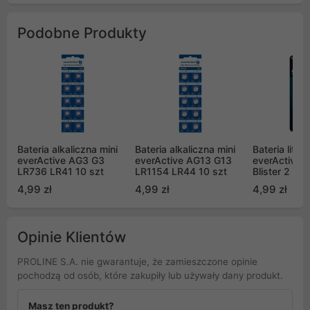
Podobne Produkty
Bateria alkaliczna mini
Bateria alkaliczna mini
Bateria litow
everActive AG3 G3
everActive AG13 G13
everActive
LR736 LR41 10 szt
LR1154 LR44 10 szt
Blister 2 szt
4,99 zł
4,99 zł
4,99 zł
Opinie Klientów
PROLINE S.A. nie gwarantuje, że zamieszczone opinie
pochodzą od osób, które zakupiły lub używały dany produkt.
Masz ten produkt?