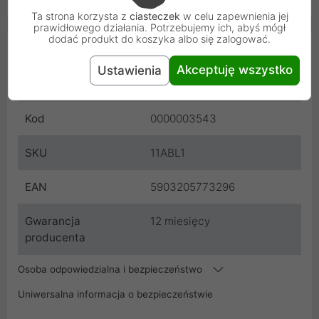
Ta strona korzysta z
ciasteczek
w celu zapewnienia jej
prawidłowego działania. Potrzebujemy ich, abyś mógł
dodać produkt do koszyka albo się zalogować.
Cechy produktu
Akceptuję wszystko
Ustawienia
Producent
everActive
Kod
0000003543
SKU
11ABL1
EAN
5903205773296
Gwarancja
12 miesięcy
producenta
Osoba odpowiedzialna i bezpieczeństwo
Uniwersalna informacja o bezpieczeństwie