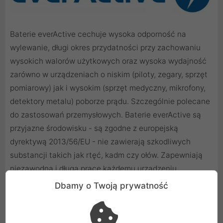
Baterie everActive cechuje wysoka odporność na
wylewanie, długi okres przydatności przy zachowaniu
wysokich walorów użytkowych oraz wysoka wydajność
zarówno w urządzeniach o niskim (piloty, zegary, sprzęt
pomiarowy) jak i wysokim (sprzęt medyczny, mikrofony,
detektory metalu) poborze prądu. Szczególnie polecane
do zastosowań przemysłowych. Baterie everActive są
przyjazne środowisku - są zgodne z europejską
dyrektywą 2013/56/EU - nie zawierają szkodliwych
substancji takich jak rtęć, kadm czy ołów. Zapewniają
niezawodną i długą pracę każdemu urządzeniu.
Dbamy o Twoją prywatność
Baterie z aktualnej produkcji - prosto od cenionego
producenta everActive z bardzo długą datą ważności.