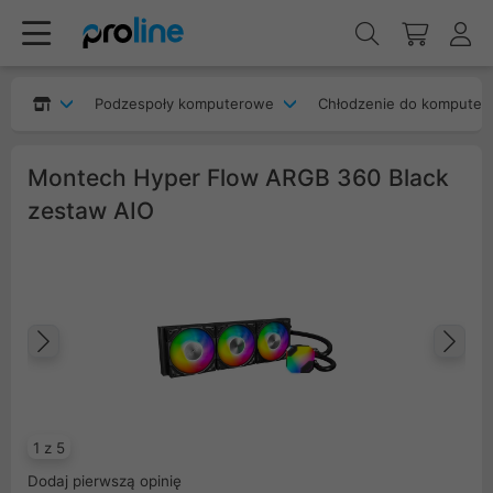
Podzespoły komputerowe
Chłodzenie do komputer
Montech Hyper Flow ARGB 360 Black
zestaw AIO
Poprzedni
Na
1 z 5
Dodaj pierwszą opinię