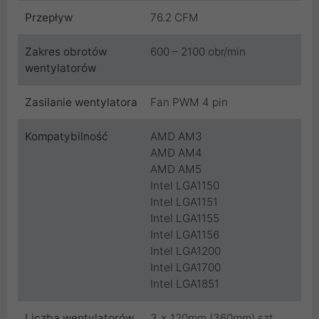
Przepływ
76.2 CFM
Zakres obrotów
600 – 2100 obr/min
wentylatorów
Zasilanie wentylatora
Fan PWM 4 pin
Kompatybilność
AMD AM3
AMD AM4
AMD AM5
Intel LGA1150
Intel LGA1151
Intel LGA1155
Intel LGA1156
Intel LGA1200
Intel LGA1700
Intel LGA1851
Liczba wentylatorów
3 x 120mm (360mm) szt