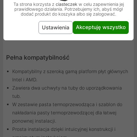
Ta strona korzysta z
ciasteczek
w celu zapewnienia jej
prawidłowego działania. Potrzebujemy ich, abyś mógł
dodać produkt do koszyka albo się zalogować.
Akceptuję wszystko
Ustawienia
Pełna kompatybilność
Kompatybilny z szeroką gamą platform płyt głównych
Intel i AMD.
Zawiera dwa uchwyty na tuby do uporządkowania
tub.
W zestawie pasta termoprzewodząca i szablon do
nakładania pasty termoprzewodzącej dla łatwej
ponownej instalacji.
Prosta instalacja dzięki intuicyjnej konstrukcji i