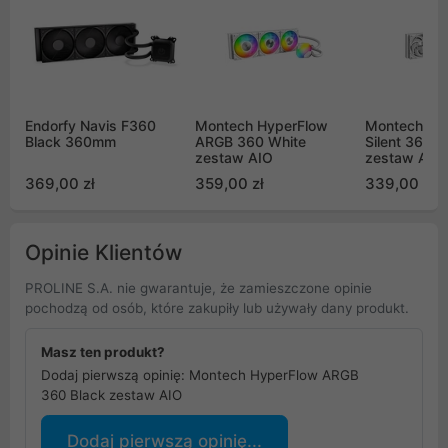
Endorfy Navis F360
Montech HyperFlow
Montech Hy
Black 360mm
ARGB 360 White
Silent 360 W
zestaw AIO
zestaw AIO
369,00 zł
359,00 zł
339,00 zł
Opinie Klientów
PROLINE S.A. nie gwarantuje, że zamieszczone opinie
pochodzą od osób, które zakupiły lub używały dany produkt.
Masz ten produkt?
Dodaj pierwszą opinię: Montech HyperFlow ARGB
360 Black zestaw AIO
Dodaj pierwszą opinię...