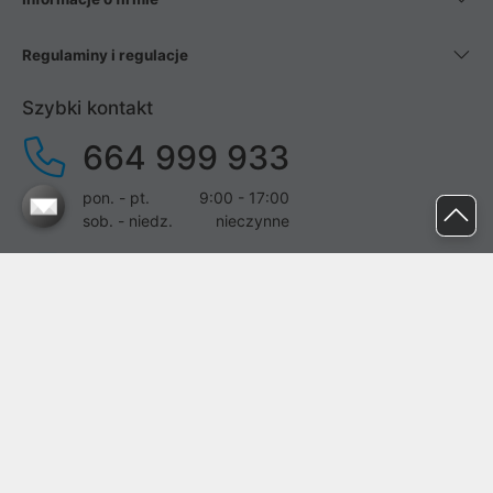
Regulaminy i regulacje
Szybki kontakt
664 999 933
pon. - pt.
9:00 - 17:00
sob. - niedz.
nieczynne
pomoc@proline.pl
Dołącz do nas
Zgłoś błąd na stronie
Proline SA z siedzibą w Mirkowie (55-095), przy ul. Brzozowej 5,
wpisana do rejestru przedsiębiorców Krajowego Rejestru Sądowego
przez Sąd Rejonowy dla Wrocławia-Fabrycznej we Wrocławiu, VI