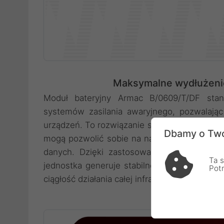
Maksymalne wydłużenie
Moduł bateryjny Armac B/0609/T/DF stan
systemów zasilania awaryjnego, pozwalają
urządzeń. To rozwiązanie stworzone z myślą 
Dbamy o Two
mogą pozwolić sobie na nagłe przerwanie p
danych. Dzięki zastosowaniu sześciu wyso
Ta s
jednostka generuje stabilne napięcie 72V D
Pot
ciągłość działania całej infrastruktury IT w Two