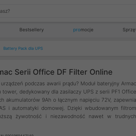
Bestsellery
pro
mocje
Sprzę
Battery Pack dla UPS
c Serii Office DF Filter Online
urządzeń podczas awarii prądu? Moduł bateryjny Arma
 tower, dedykowany dla zasilaczy UPS z serii PF1 Offic
h akumulatorów 9Ah o łącznym napięciu 72V, zapewni
NAS i automatyki domowej. Dzięki wbudowanym filtro
łuższą żywotność i niezawodność nawet w trudnyc
AN: 5901969447149