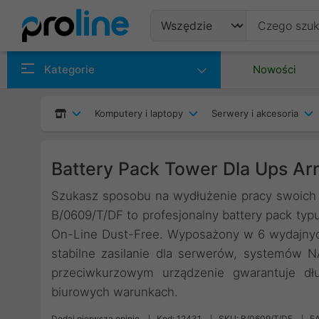
Produkty
Kategorie
Nowości
Producenci
Komputery i laptopy
Serwery i akcesoria
Kategorie
Battery Pack Tower Dla Ups Arma
Szukasz sposobu na wydłużenie pracy swoich 
B/0609/T/DF to profesjonalny battery pack typu
On-Line Dust-Free. Wyposażony w 6 wydajnyc
stabilne zasilanie dla serwerów, systemów 
przeciwkurzowym urządzenie gwarantuje d
biurowych warunkach.
Dodaj pierwszą opinię
Kod: 12431
SKU: B/0609/T/DF
E