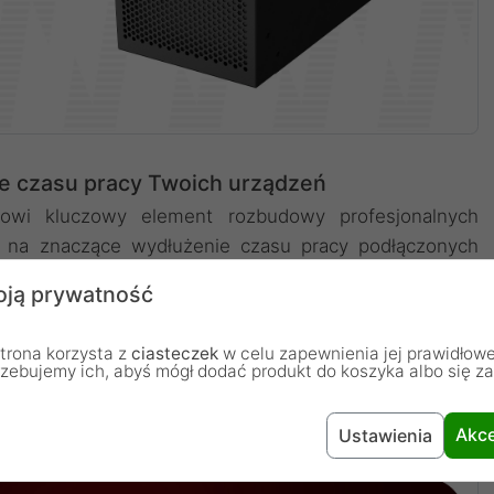
 czasu pracy Twoich urządzeń
owi kluczowy element rozbudowy profesjonalnych
c na znaczące wydłużenie czasu pracy podłączonych
o najbardziej wymagających użytkownikach, którzy nie
ją prywatność
rocesów cyfrowych czy utratę cennych, niezapisanych
kiej jakości akumulatorów o pojemności 9Ah każdy,
trona korzysta z
ciasteczek
w celu zapewnienia jej prawidłowe
C, co bezpośrednio przekłada się na bezpieczeństwo i
rzebujemy ich, abyś mógł dodać produkt do koszyka albo się z
jej firmie.
Akce
Ustawienia