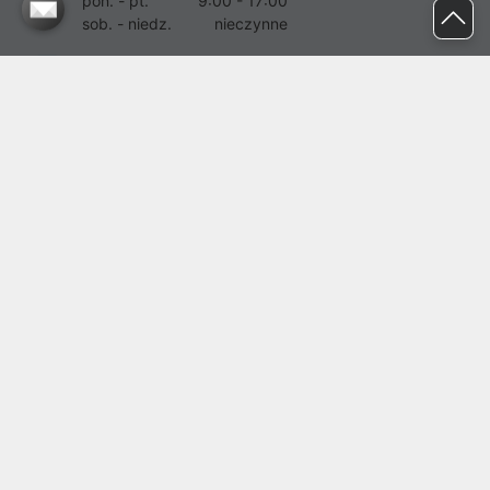
pon. - pt.
9:00 - 17:00
sob. - niedz.
nieczynne
pomoc@proline.pl
Dołącz do nas
Zgłoś błąd na stronie
Proline SA z siedzibą w Mirkowie (55-095), przy ul. Brzozowej 5,
wpisana do rejestru przedsiębiorców Krajowego Rejestru Sądowego
przez Sąd Rejonowy dla Wrocławia-Fabrycznej we Wrocławiu, VI
Wydział Gospodarczy Krajowego Rejestru Sądowego pod nr KRS:
0000282071, NIP: 8951898022, REGON: 020482041, BDO:
000437899. Kapitał zakładowy Spółki wynosi 500000,00 zł i został
on opłacony w całości.
© proline 1996 - 2026. Wszelkie prawa zastrzeżone.