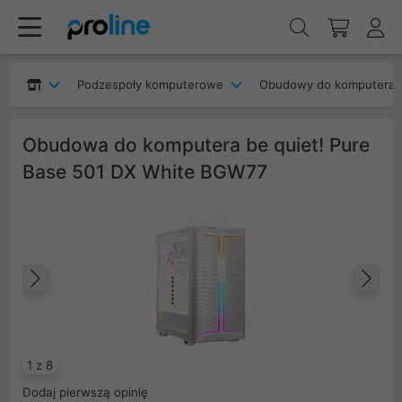
Podzespoły komputerowe
Obudowy do komputera
Obudowa do komputera be quiet! Pure
Base 501 DX White BGW77
Poprzedni
Na
1 z 8
Dodaj pierwszą opinię