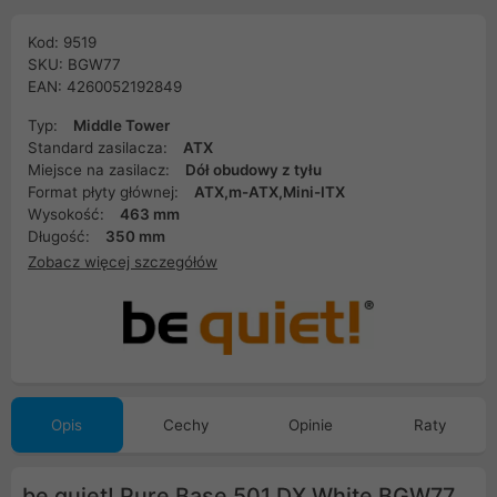
Kod: 9519
SKU: BGW77
EAN: 4260052192849
Typ:
Middle Tower
Standard zasilacza:
ATX
Miejsce na zasilacz:
Dół obudowy z tyłu
Format płyty głównej:
ATX,m-ATX,Mini-ITX
Wysokość:
463 mm
Długość:
350 mm
Zobacz więcej szczegółów
Opis
Cechy
Opinie
Raty
be quiet! Pure Base 501 DX White BGW77