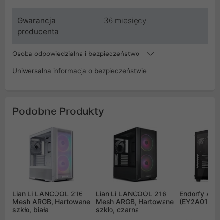
Gwarancja
36 miesięcy
producenta
Osoba odpowiedzialna i bezpieczeństwo
Uniwersalna informacja o bezpieczeństwie
Podobne Produkty
Lian Li LANCOOL 216
Lian Li LANCOOL 216
Endorfy Arx 
Mesh ARGB, Hartowane
Mesh ARGB, Hartowane
(EY2A010)
szkło, biała
szkło, czarna