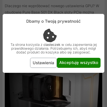
Dlaczego nie wypróbować nowego ustawienia GPU? W
obudowie Pure Base 501 DX Black sloty PCIe można
obrócić o 90°, co pozwala na zamontowanie kart
Dbamy o Twoją prywatność
graficznych w pionie. Dodatkowo, dzięki opcjonalnemu
riserowi be quiet! z piankową podstawą, karta graficzna
jest stabilnie osadzona, eliminując ryzyko jej opadania w
pionowej konfiguracji.
Ta strona korzysta z
ciasteczek
w celu zapewnienia jej
prawidłowego działania. Potrzebujemy ich, abyś mógł
dodać produkt do koszyka albo się zalogować.
Akceptuję wszystko
Ustawienia