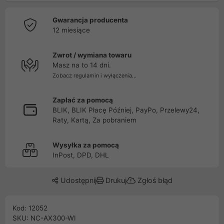
Gwarancja producenta
12 miesiące
Zwrot / wymiana towaru
Masz na to 14 dni.
Zobacz regulamin i wyłączenia...
Zapłać za pomocą
BLIK, BLIK Płacę Później, PayPo, Przelewy24,
Raty, Kartą, Za pobraniem
Wysyłka za pomocą
InPost, DPD, DHL
Udostępnij
Drukuj
Zgłoś błąd
Kod: 12052
SKU: NC-AX300-WI