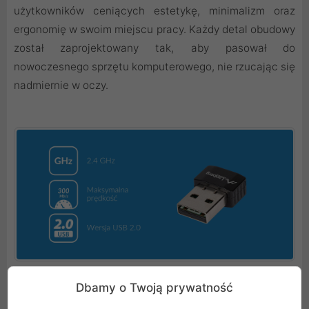
użytkowników ceniących estetykę, minimalizm oraz
ergonomię w swoim miejscu pracy. Każdy detal obudowy
został zaprojektowany tak, aby pasował do
nowoczesnego sprzętu komputerowego, nie rzucając się
nadmiernie w oczy.
Dbamy o Twoją prywatność
Błyskawiczna konfiguracja i szerokie wsparcie