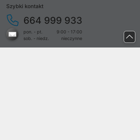
Szybki kontakt
664 999 933
pon. - pt.
9:00 - 17:00
sob. - niedz.
nieczynne
pomoc@proline.pl
Dołącz do nas
Zgłoś błąd na stronie
Proline SA z siedzibą w Mirkowie (55-095), przy ul. Brzozowej 5,
wpisana do rejestru przedsiębiorców Krajowego Rejestru Sądowego
przez Sąd Rejonowy dla Wrocławia-Fabrycznej we Wrocławiu, VI
Wydział Gospodarczy Krajowego Rejestru Sądowego pod nr KRS:
0000282071, NIP: 8951898022, REGON: 020482041, BDO:
000437899. Kapitał zakładowy Spółki wynosi 500000,00 zł i został
on opłacony w całości.