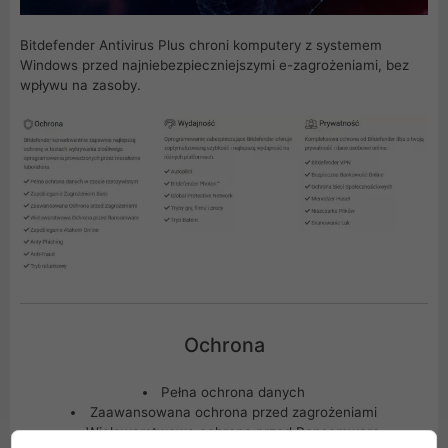
Bitdefender Antivirus Plus chroni komputery z systemem
Windows przed najniebezpieczniejszymi e-zagrożeniami, bez
wpływu na zasoby.
Ochrona
Pełna ochrona danych
Zaawansowana ochrona przed zagrożeniami
Wielowarstwowa ochrona przed Ransomware