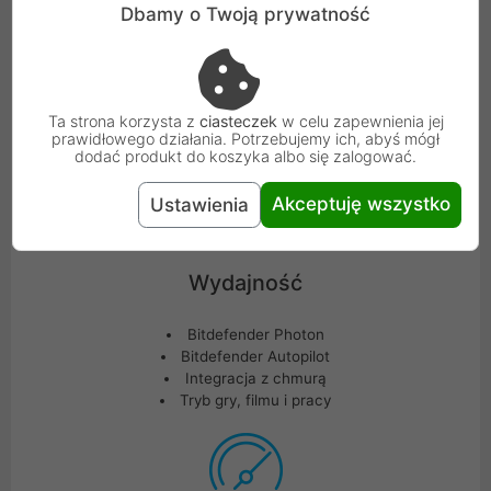
Anty-Phishing
Dbamy o Twoją prywatność
Bezpieczne przeglądanie
Tryb ratunkowy
Ta strona korzysta z
ciasteczek
w celu zapewnienia jej
prawidłowego działania. Potrzebujemy ich, abyś mógł
dodać produkt do koszyka albo się zalogować.
Akceptuję wszystko
Ustawienia
Wydajność
Bitdefender Photon
Bitdefender Autopilot
Integracja z chmurą
Tryb gry, filmu i pracy