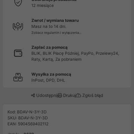
12 miesiące
Zwrot / wymiana towaru
Masz na to 14 dni.
Zobacz regulamin i wyłączenia...
Zapłać za pomocą
BLIK, BLIK Płacę Później, PayPo, Przelewy24,
Raty, Kartą, Za pobraniem
Wysyłka za pomocą
InPost, DPD, DHL
Udostępnij
Drukuj
Zgłoś błąd
Kod: BDAV-N-3Y-3D
SKU: BDAV-N-3Y-3D
EAN: 5904569402112