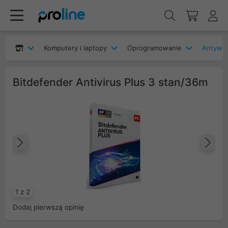
Komputery i laptopy
Oprogramowanie
Antywir
Bitdefender Antivirus Plus 3 stan/36m
Poprzedni
Na
1 z 2
Dodaj pierwszą opinię