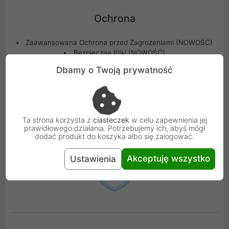
Ochrona
Zaawansowana Ochrona przed Zagrożeniami (NOWOŚĆ)
Bezpieczne Pliki (NOWOŚĆ)
Wielowarstwowa Ochrona przed Ransomware
Dbamy o Twoją prywatność
(ULEPSZONE)
Pełna Ochrona przed Malware (MAC)
Ochrona przed Adware (MAC)
Skanowanie Na żądanie i Skan przy instalacji (Android)
Ochrona Sieci (Android)
Ta strona korzysta z
ciasteczek
w celu zapewnienia jej
WearOn - ochrona anty-kradzieżowa(Android)
prawidłowego działania. Potrzebujemy ich, abyś mógł
dodać produkt do koszyka albo się zalogować.
Akceptuję wszystko
Ustawienia