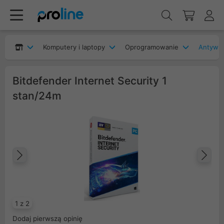
Komputery i laptopy
Oprogramowanie
Antywir
Bitdefender Internet Security 1
stan/24m
Poprzedni
Na
1 z 2
Dodaj pierwszą opinię