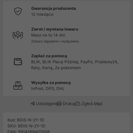
Gwarancja producenta
12 miesiące
Zwrot / wymiana towaru
Masz na to 14 dni.
Zobacz regulamin i wyłączenia...
Zapłać za pomocą
BLIK, BLIK Płacę Później, PayPo, Przelewy24,
Raty, Kartą, Za pobraniem
Wysyłka za pomocą
InPost, DPD, DHL
Udostępnij
Drukuj
Zgłoś błąd
Kod: BDIS-N-2Y-1D
SKU: BDIS-N-2Y-1D
EAN: 5904569402938