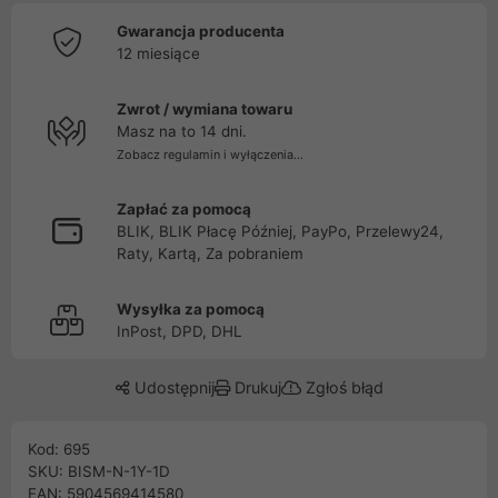
Gwarancja producenta
12 miesiące
Zwrot / wymiana towaru
Masz na to 14 dni.
Zobacz regulamin i wyłączenia...
Zapłać za pomocą
BLIK, BLIK Płacę Później, PayPo, Przelewy24,
Raty, Kartą, Za pobraniem
Wysyłka za pomocą
InPost, DPD, DHL
Udostępnij
Drukuj
Zgłoś błąd
Kod: 695
SKU: BISM-N-1Y-1D
EAN: 5904569414580