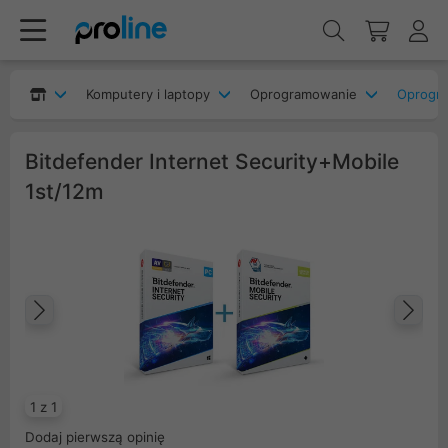
Komputery i laptopy
Oprogramowanie
Oprogr
Bitdefender Internet Security+Mobile
1st/12m
Poprzedni
Na
1 z 1
Dodaj pierwszą opinię