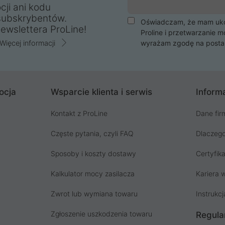
cji ani kodu
subskrybentów.
Oświadczam, że mam ukoń
ewslettera ProLine!
Proline i przetwarzanie m
Więcej informacji
wyrażam zgodę na posta
ocja
Wsparcie klienta i serwis
Informa
Kontakt z ProLine
Dane fir
Częste pytania, czyli FAQ
Dlaczego
Sposoby i koszty dostawy
Certyfika
Kalkulator mocy zasilacza
Kariera w
Zwrot lub wymiana towaru
Instrukcj
Zgłoszenie uszkodzenia towaru
Regula