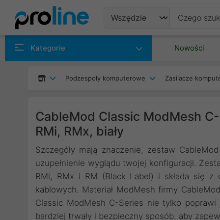
Produkty
Kategorie
Nowości
Producenci
Podzespoły komputerowe
Zasilacze kompu
Kategorie
CableMod Classic ModMesh C-
RMi, RMx, biały
Szczegóły mają znaczenie, zestaw CableMod
uzupełnienie wyglądu twojej konfiguracji. Zest
RMi, RMx i RM (Black Label) i składa się z d
kablowych. Materiał ModMesh firmy CableMod
Classic ModMesh C-Series nie tylko poprawi 
bardziej trwały i bezpieczny sposób, aby zape