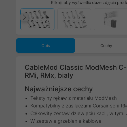
Kliknij, aby wyświetlić duże zdjęcia prod
Poprzedni
Opis
Cechy
CableMod Classic ModMesh C-
RMi, RMx, biały
Najważniejsze cechy
Tekstylny rękaw z materiału ModMesh
Kompatybilny z zasilaczami Corsair serii R
Całkowity zestaw dziewięciu kabli, w tym:
W zestawie grzebienie kablowe