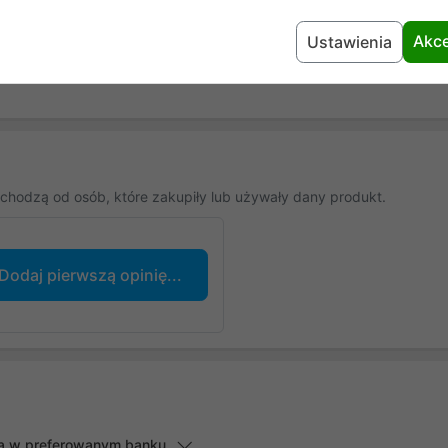
Akce
Ustawienia
chodzą od osób, które zakupiły lub używały dany produkt.
Dodaj pierwszą opinię...
lną w preferowanym banku