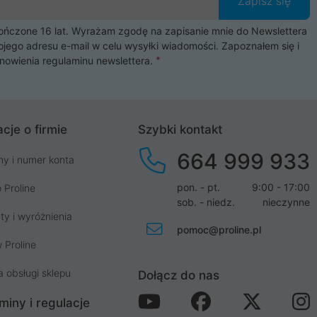
Zapisz się
czone 16 lat. Wyrażam zgodę na zapisanie mnie do Newslettera
ojego adresu e-mail w celu wysyłki wiadomości. Zapoznałem się i
nowienia
regulaminu newslettera
.
cje o firmie
Szybki kontakt
664 999 933
my i numer konta
pon. - pt.
9:00 - 17:00
 Proline
sob. - niedz.
nieczynne
ty i wyróżnienia
pomoc@proline.pl
 Proline
a obsługi sklepu
Dołącz do nas
miny i regulacje