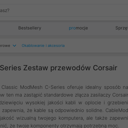
Bestsellery
pro
mocje
Sprzę
terowe
Okablowanie i akcesoria
Series Zestaw przewodów Corsair
 Classic ModMesh C-Series oferuje idealny sposób n
aw ten ma zastąpić standardowe złącza zasilaczy Corsai
ziewięciu wysokiej jakości kabli w oplocie i grzebien
 zapewnia, że kable są odpowiednio solidne. CableMo
jakość wizualną twojego komputera, ale także zapewn
wnić, że twoje komponenty otrzymają potrzebną moc.