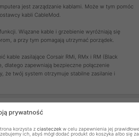
omputera jest zarządzanie kablami. Może w tym pomóc
ostawcy kabli CableMod.
unkcji. Wiązane kable i grzebienie wyróżniają się
orom, a przy tym pomagają utrzymać porządek.
ć kable zasilające Corsair RMi, RMx i RM (Black
łe, dlatego zapewniają bezpieczne połączenie
że twój system otrzymuje stabilne zasilanie i
ją prywatność
Cablemod
trona korzysta z
ciasteczek
w celu zapewnienia jej prawidłowe
rzebujemy ich, abyś mógł dodać produkt do koszyka albo się z
12 miesięcy