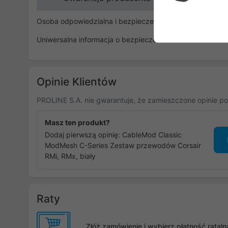
Osoba odpowiedzialna i bezpieczeństwo
Uniwersalna informacja o bezpieczeństwie
Opinie Klientów
PROLINE S.A. nie gwarantuje, że zamieszczone opinie po
Masz ten produkt?
Dodaj pierwszą opinię: CableMod Classic
ModMesh C-Series Zestaw przewodów Corsair
RMi, RMx, biały
Raty
Złóż zamówienie i wybierz płatność rata