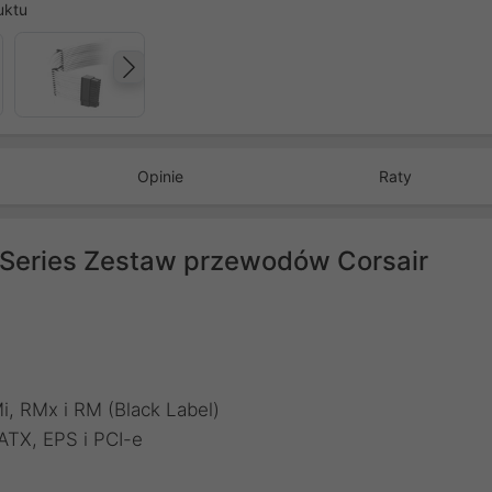
uktu
Następny
Opinie
Raty
Series Zestaw przewodów Corsair
Mi, RMx i RM (Black Label)
 ATX, EPS i PCI-e