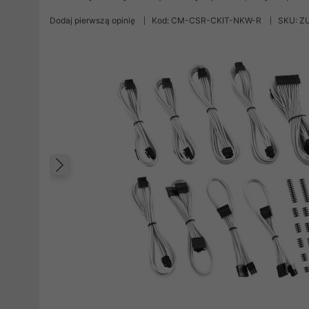
Dodaj pierwszą opinię
Kod: CM-CSR-CKIT-NKW-R
SKU: Z
Poprzedni