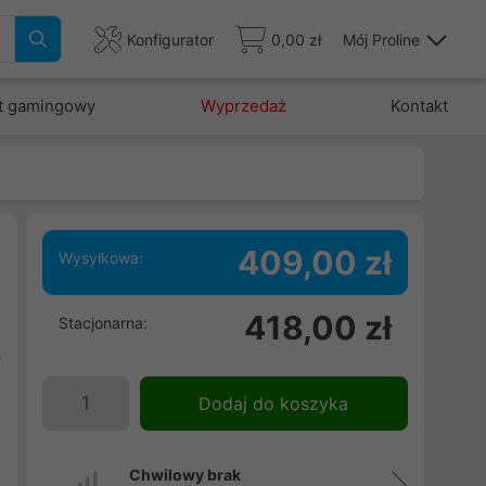
Konfigurator
0,00 zł
Mój Proline
t gamingowy
Wyprzedaż
Kontakt
409,00 zł
Wysyłkowa:
418,00 zł
Stacjonarna:
a
r
i
Dodaj do koszyka
d
i
Chwilowy brak