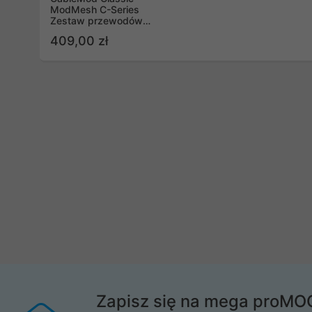
ModMesh C-Series
Zestaw przewodów
Corsair RMi, RMx, biały
409,00 zł
Zapisz się na mega proMO