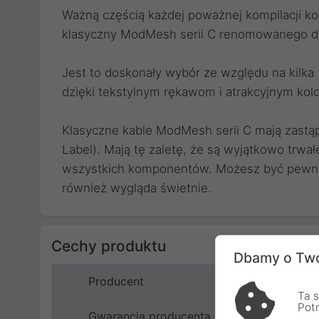
Ważną częścią każdej poważnej kompilacji k
klasyczny ModMesh serii C renomowanego d
Jest to doskonały wybór ze względu na kilka f
dzięki tekstylnym rękawom i atrakcyjnym kol
Klasyczne kable ModMesh serii C mają zastąpi
Label). Mają tę zaletę, że są wyjątkowo trwa
wszystkich komponentów. Możesz być pewny, 
również wygląda świetnie.
Cechy produktu
Dbamy o Two
Producent
Ta s
Pot
Gwarancja producenta