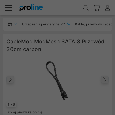
Urządzenia peryferyjne PC
Kable, przewody i adapt
CableMod ModMesh SATA 3 Przewód
30cm carbon
Poprzedni
Na
1 z 8
Dodaj pierwszą opinię