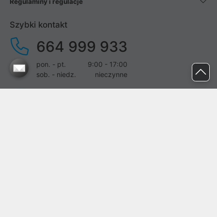
Regulaminy i regulacje
Szybki kontakt
664 999 933
pon. - pt.
9:00 - 17:00
sob. - niedz.
nieczynne
pomoc@proline.pl
Dołącz do nas
Zgłoś błąd na stronie
Proline SA z siedzibą w Mirkowie (55-095), przy ul. Brzozowej 5,
wpisana do rejestru przedsiębiorców Krajowego Rejestru Sądowego
przez Sąd Rejonowy dla Wrocławia-Fabrycznej we Wrocławiu, VI
Wydział Gospodarczy Krajowego Rejestru Sądowego pod nr KRS:
0000282071, NIP: 8951898022, REGON: 020482041, BDO: