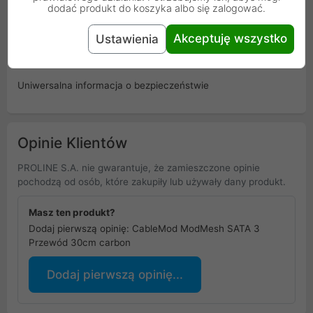
dodać produkt do koszyka albo się zalogować.
Gwarancja
12 miesięcy
producenta
Akceptuję wszystko
Ustawienia
Osoba odpowiedzialna i bezpieczeństwo
Uniwersalna informacja o bezpieczeństwie
Opinie Klientów
PROLINE S.A. nie gwarantuje, że zamieszczone opinie
pochodzą od osób, które zakupiły lub używały dany produkt.
Masz ten produkt?
Dodaj pierwszą opinię: CableMod ModMesh SATA 3
Przewód 30cm carbon
Dodaj pierwszą opinię...