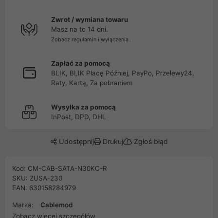
Zwrot / wymiana towaru
Masz na to 14 dni.
Zobacz regulamin i wyłączenia...
Zapłać za pomocą
BLIK, BLIK Płacę Później, PayPo, Przelewy24,
Raty, Kartą, Za pobraniem
Wysyłka za pomocą
InPost, DPD, DHL
Udostępnij
Drukuj
Zgłoś błąd
Kod: CM-CAB-SATA-N30KC-R
SKU: ZUSA-230
EAN: 630158284979
Marka:
Cablemod
Zobacz więcej szczegółów