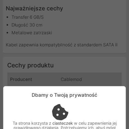
Najważniejsze cechy
Transfer 6 GB/S
Długość 30 cm
Metalowe zatrzaski
Kabel zapewnia kompatybilność z standardem SATA II
Cechy produktu
Producent
Cablemod
Kod
CM-CAB-SATA-N30KC-R
Dbamy o Twoją prywatność
SKU
ZUSA-230
EAN
630158284979
Ta strona korzysta z
ciasteczek
w celu zapewnienia jej
prawidłowego działania. Potrzebujemy ich, abyś mógł