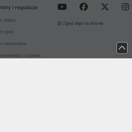
miny i regulacje
n sklepu
Zgłoś błąd na stronie
n opinii
n newslettera
prywatności i cookies
osp. odpadami
ez Sąd Rejonowy dla Wrocławia-
82041, BDO: 000437899. Kapitał