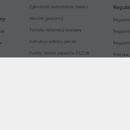
Zgłoszenie uszkodzenia towaru
Regula
Warunki gwarancji
ony
Regulami
Terminy reklamacji dostawy
rie
Regulami
Instrukcja odbioru paczki
ów
Regulami
Punkty zbiorki odpadów PSZOK
Polityka 
Zgłoś niebezpieczny produkt, GPSR
Koszty g
Zużyty sprzęt elektryczny
Deklaracja dostępności
, wpisana do rejestru przedsiębiorców Krajowego Rejestru Sądowego prz
stru Sądowego pod nr KRS: 0000282071, NIP: 8951898022, REGON: 0204
i wynosi 500000,00 zł i został on opłacony w całości.