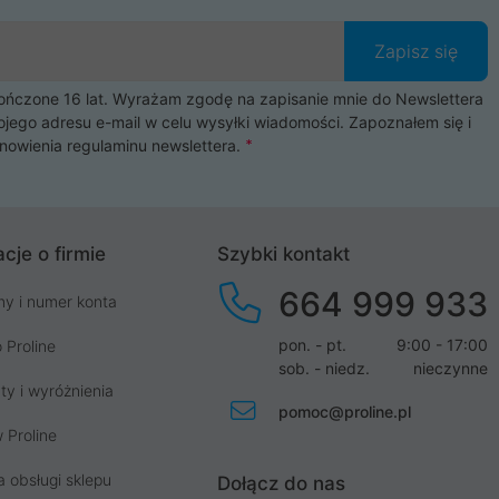
Zapisz się
czone 16 lat. Wyrażam zgodę na zapisanie mnie do Newslettera
ojego adresu e-mail w celu wysyłki wiadomości. Zapoznałem się i
nowienia
regulaminu newslettera
.
cje o firmie
Szybki kontakt
664 999 933
my i numer konta
pon. - pt.
9:00 - 17:00
 Proline
sob. - niedz.
nieczynne
ty i wyróżnienia
pomoc@proline.pl
 Proline
a obsługi sklepu
Dołącz do nas