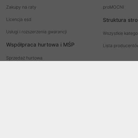
Zakupy na raty
proMOCNI
Licencja esd
Struktura str
Usługi i rozszerzenia gwarancji
Wszystkie katego
Współpraca hurtowa i MŚP
Lista producent
Sprzedaż hurtowa
Oferta dla firm i instytucji
Przetargi i zamówienia publiczne
Proline SA z siedzibą w Mirkowie (55-095), przy ul. Brzozowej 5
Fabrycznej we Wrocławiu, VI Wydział Gospodarczy Krajowego Reje
zakładowy Spółk