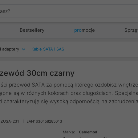
Bestsellery
pro
mocje
Sprzę
i adaptery
Kable SATA i SAS
zewód 30cm czarny
ści przewód SATA za pomocą którego ozdobisz wnętrz
ne są w różnych kolorach oraz długościach. Specjaln
charakteryzuję się wysoką odpornością na zabrudzeni
 ZUSA-231
EAN: 630158285013
Marka:
Cablemod