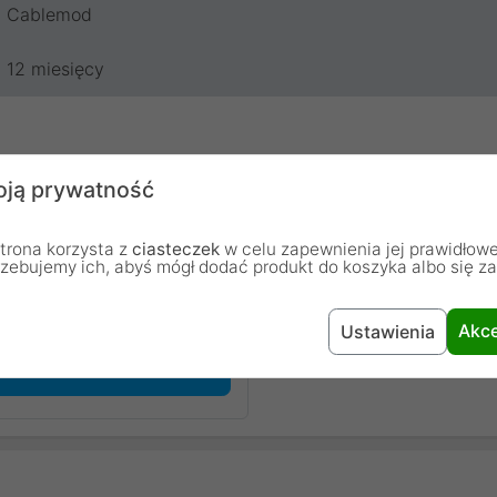
Cablemod
12 miesięcy
ją prywatność
trona korzysta z
ciasteczek
w celu zapewnienia jej prawidłowe
rzebujemy ich, abyś mógł dodać produkt do koszyka albo się z
chodzą od osób, które zakupiły lub używały dany produkt.
Akce
Ustawienia
Dodaj pierwszą opinię...