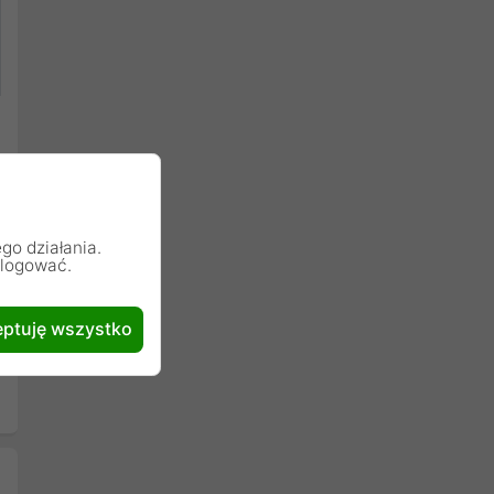
go działania.
alogować.
ptuję wszystko