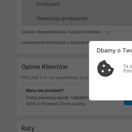
Producent
Gwarancja producenta
Osoba odpowiedzialna i bezpieczeństwo
Uniwersalna informacja o bezpieczeństwie
Dbamy o Two
Opinie Klientów
Ta s
Pot
PROLINE S.A. nie gwarantuje, że zamieszczone opinie po
Masz ten produkt?
Dodaj pierwszą opinię: CableMod ModMesh
SATA 3 Przewód 30cm czarny
Raty