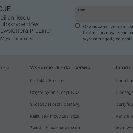
CJE
Email
cji ani kodu
subskrybentów.
Oświadczam, że mam ukoń
ewslettera ProLine!
Proline i przetwarzanie m
Więcej informacji
wyrażam zgodę na posta
ocja
Wsparcie klienta i serwis
Informa
Kontakt z ProLine
Dane fir
Częste pytania, czyli FAQ
Dlaczego
Sposoby i koszty dostawy
Certyfika
Kalkulator mocy zasilacza
Kariera w
Zwrot lub wymiana towaru
Instrukcj