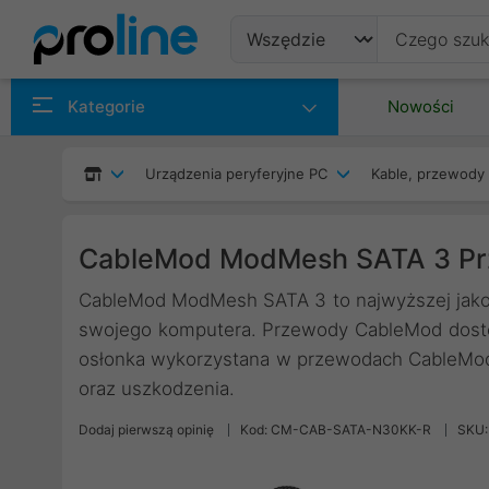
Produkty
Kategorie
Nowości
Producenci
Urządzenia peryferyjne PC
Kable, przewody 
Kategorie
CableMod ModMesh SATA 3 Pr
CableMod ModMesh SATA 3 to najwyższej jako
swojego komputera. Przewody CableMod dostęp
osłonka wykorzystana w przewodach CableMod 
oraz uszkodzenia.
Dodaj pierwszą opinię
Kod: CM-CAB-SATA-N30KK-R
SKU: