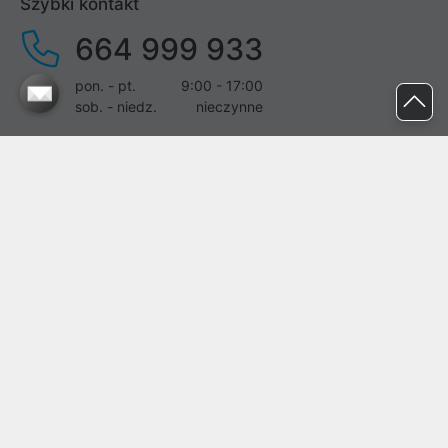
Szybki kontakt
664 999 933
pon. - pt.
9:00 - 17:00
sob. - niedz.
nieczynne
pomoc@proline.pl
Dołącz do nas
Zgłoś błąd na stronie
Proline SA z siedzibą w Mirkowie (55-095), przy ul. Brzozowej 5,
wpisana do rejestru przedsiębiorców Krajowego Rejestru Sądowego
przez Sąd Rejonowy dla Wrocławia-Fabrycznej we Wrocławiu, VI
Wydział Gospodarczy Krajowego Rejestru Sądowego pod nr KRS:
0000282071, NIP: 8951898022, REGON: 020482041, BDO:
000437899. Kapitał zakładowy Spółki wynosi 500000,00 zł i został
on opłacony w całości.