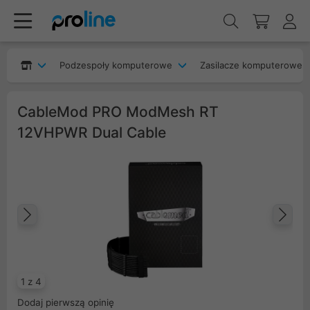
Podzespoły komputerowe
Zasilacze komputerowe
CableMod PRO ModMesh RT
12VHPWR Dual Cable
Poprzedni
Na
1 z 4
Dodaj pierwszą opinię