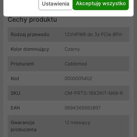
Akceptuję wszystko
Ustawienia
Cechy produktu
Rodzaj przewodu
12VHPWR do 3x PCIe 8Pin
Kolor dominujący
Czarny
Producent
Cablemod
Kod
0000005402
SKU
CM-PRTS-16X2KIT-NKK-R
EAN
0694365692897
Gwarancja
12 miesięcy
producenta