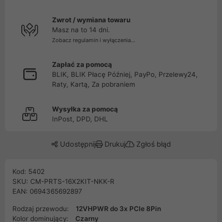
Zwrot / wymiana towaru
Masz na to 14 dni.
Zobacz regulamin i wyłączenia...
Zapłać za pomocą
BLIK, BLIK Płacę Później, PayPo, Przelewy24,
Raty, Kartą, Za pobraniem
Wysyłka za pomocą
InPost, DPD, DHL
Udostępnij
Drukuj
Zgłoś błąd
Kod: 5402
SKU: CM-PRTS-16X2KIT-NKK-R
EAN: 0694365692897
Rodzaj przewodu:
12VHPWR do 3x PCIe 8Pin
Kolor dominujący:
Czarny