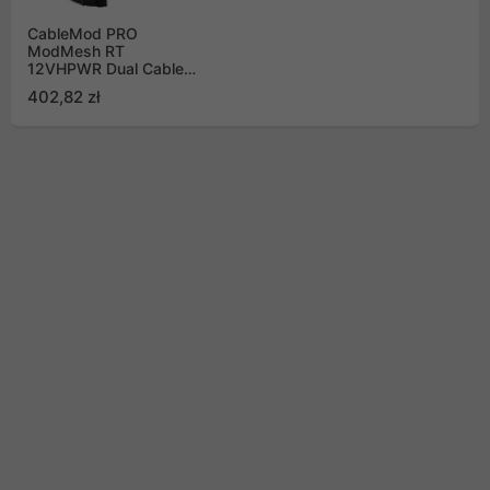
CableMod PRO
ModMesh RT
12VHPWR Dual Cable
zestaw kabli do
402,82 zł
zasilaczy ASUS,
Seasonic, Phanteks
czarny