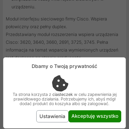
urządzeniu.
Moduł interfejsu sieciowego firmy Cisco. Wspiera
połowiczny oraz pełny duplex.
Przedstawiany moduł rozszerzenia wspiera urządzenia
Cisco: 3620, 3640, 3660, 2691, 3725, 3745. Pełna
informacja na temat wsparcia wymienionych urządzeń
jest dostępna na stronie producenta.
Dbamy o Twoją prywatność
Cechy produktu
Rodzaj urządzenia
Pozostałe
Ta strona korzysta z
ciasteczek
w celu zapewnienia jej
prawidłowego działania. Potrzebujemy ich, abyś mógł
dodać produkt do koszyka albo się zalogować.
Porty
2xRJ45
Akceptuję wszystko
Ustawienia
Ethernet
10/100Mbps