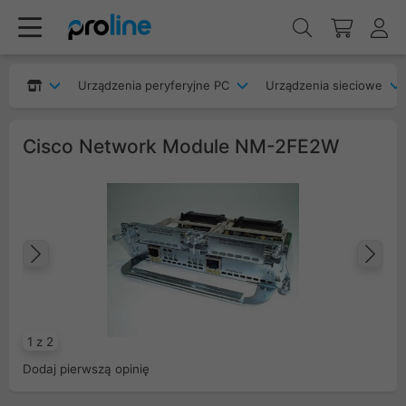
Urządzenia peryferyjne PC
Urządzenia sieciowe
Cisco Network Module NM-2FE2W
Poprzedni
Na
1 z 2
Dodaj pierwszą opinię