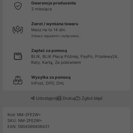
Gwarancja producenta
3 miesiące
Zwrot / wymiana towaru
Masz na to 14 dni.
Zobacz regulamin i wyłączenia...
Zapłać za pomocą
BLIK, BLIK Płacę Później, PayPo, Przelewy24,
Raty, Kartą, Za pobraniem
Wysyłka za pomocą
InPost, DPD, DHL
Udostępnij
Drukuj
Zgłoś błąd
Kod: NM-2FE2W=
SKU: NM-2FE2W=
EAN: 5904569406431