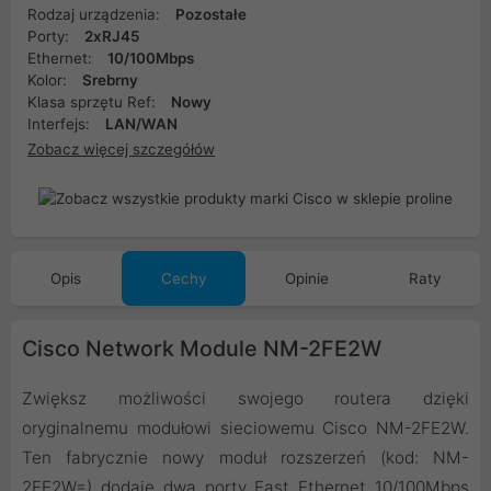
Rodzaj urządzenia:
Pozostałe
Porty:
2xRJ45
Ethernet:
10/100Mbps
Kolor:
Srebrny
Klasa sprzętu Ref:
Nowy
Interfejs:
LAN/WAN
Zobacz więcej szczegółów
Opis
Cechy
Opinie
Raty
Cisco Network Module NM-2FE2W
Zwiększ możliwości swojego routera dzięki
oryginalnemu modułowi sieciowemu Cisco NM-2FE2W.
Ten fabrycznie nowy moduł rozszerzeń (kod: NM-
2FE2W=) dodaje dwa porty Fast Ethernet 10/100Mbps