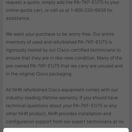
request a quote, simply add the PA-7KF-E1/75 to your
online quote cart, or call us at 1-800-230-6638 for
assistance.
We want your purchase to be worry-free. Our entire
inventory of used and refurbished PA-7KF-E1/75 is
rigorously tested by our Cisco-certified technicians to
ensure that they are in like-new condition. Many of the
pre-owned PA-7KF-E1/75 that we carry are unused and
in the original Cisco packaging.
All NHR refurbished Cisco equipment comes with our
industry-leading lifetime warranty. If you should have
technical questions about your PA-7KF-E1/75 or any
other NHR product, NHR provides installation and
configuration support from our expert technicians at no
additional charge.