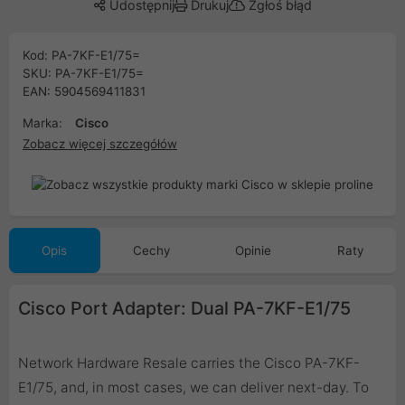
Udostępnij
Drukuj
Zgłoś błąd
Kod: PA-7KF-E1/75=
SKU: PA-7KF-E1/75=
EAN: 5904569411831
Marka:
Cisco
Zobacz więcej szczegółów
Opis
Cechy
Opinie
Raty
Cisco Port Adapter: Dual PA-7KF-E1/75
Network Hardware Resale carries the Cisco PA-7KF-
E1/75, and, in most cases, we can deliver next-day. To